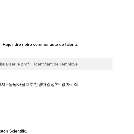
Rejoindre notre communauté de talents
isualiser le profil
Identifiant de l’employé
경마예상지♀동남아골프추천경마일정༻경마시작
본경마 실시간│경마 시행 일자■경마예상지♀동남아
ton Scientific.