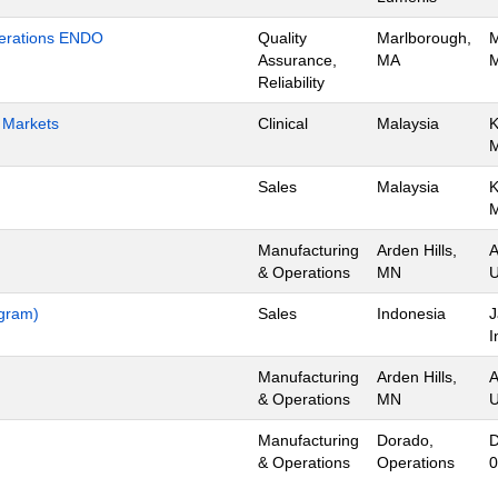
Operations ENDO
Quality
Marlborough,
M
Assurance,
MA
M
Reliability
h Markets
Clinical
Malaysia
K
Sales
Malaysia
K
Manufacturing
Arden Hills,
A
& Operations
MN
U
ogram)
Sales
Indonesia
J
I
Manufacturing
Arden Hills,
A
& Operations
MN
U
Manufacturing
Dorado,
D
& Operations
Operations
0