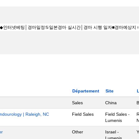
Département
Site
Sales
China
B
Endourology | Raleigh, NC
Field Sales
Field Sales -
R
Lumenis
N
er
Other
Israel -
Y
Lumenis