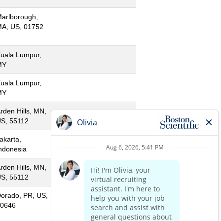
arlborough,
A, US, 01752
uala Lumpur,
MY
uala Lumpur,
MY
rden Hills, MN,
S, 55112
akarta,
ndonesia
rden Hills, MN,
S, 55112
orado, PR, US,
0646