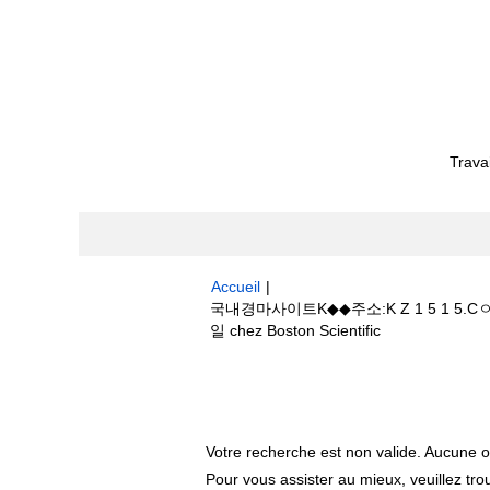
Trava
Accueil
|
국내경마사이트K◆◆주소:K Z 1 5 
(page
일 chez Boston Scientific
actuelle)
Résultats de la recherche pour
"
골프추천경마일정༻경마시작일".
Votre recherche est non valide. Aucune o
Pour vous assister au mieux, veuillez tro