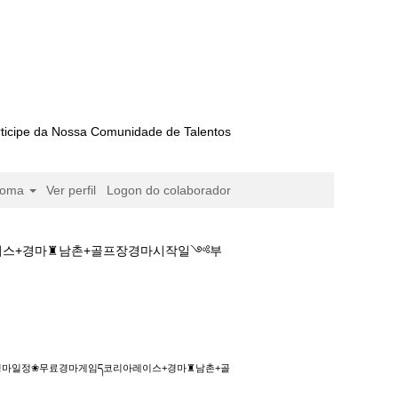
ticipe da Nossa Comunidade de Talentos
ioma
Ver perfil
Logon do colaborador
아레이스+경마♜남촌+골프장경마시작일༺부
정❀무료경마게임ད코리아레이스+경마♜남촌+골프장
권0경마일정❀무료경마게임ད코리아레이스+경마♜남촌+골