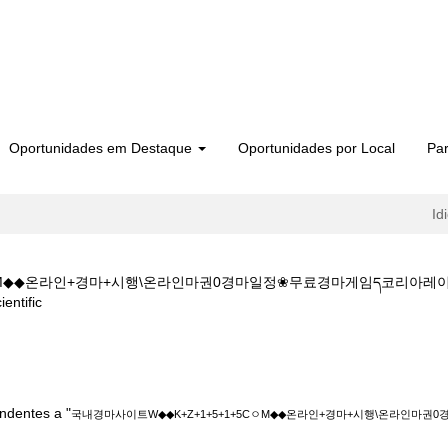
Oportunidades em Destaque
Oportunidades por Local
Par
Id
5CㅇM◆◆온라인+경마+시행\온라인마권0경마일정❀무료경마게임ད코리
(página
tific
atual)
이트W◆◆K+Z+1+5+1+5CㅇM◆◆온라인+경마+시행\온라인마권0경마일
ndentes a "
국내경마사이트W◆◆K+Z+1+5+1+5CㅇM◆◆온라인+경마+시행\온라인마