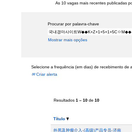
As 10 vagas mais recentes publicadas por
Procurar por palavra-chave
Mostrar mais opções
Selecione a frequência (em dias) de recebimento de a
Criar alerta
Resultados
1 – 10
de
10
Título
外周及肿瘤介入-(高级)产品专员-济南