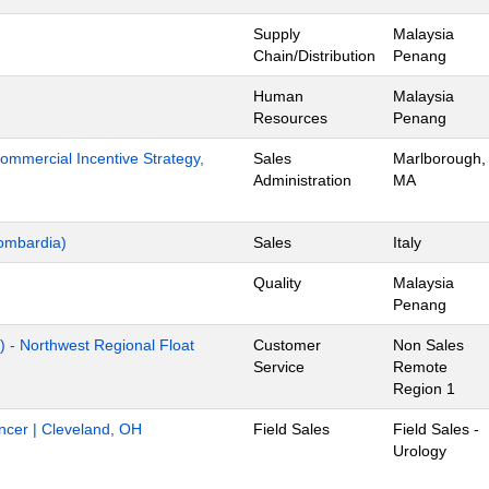
Supply
Malaysia
Chain/Distribution
Penang
Human
Malaysia
Resources
Penang
mmercial Incentive Strategy,
Sales
Marlborough,
Administration
MA
ombardia)
Sales
Italy
Quality
Malaysia
Penang
) - Northwest Regional Float
Customer
Non Sales
Service
Remote
Region 1
ancer | Cleveland, OH
Field Sales
Field Sales -
Urology