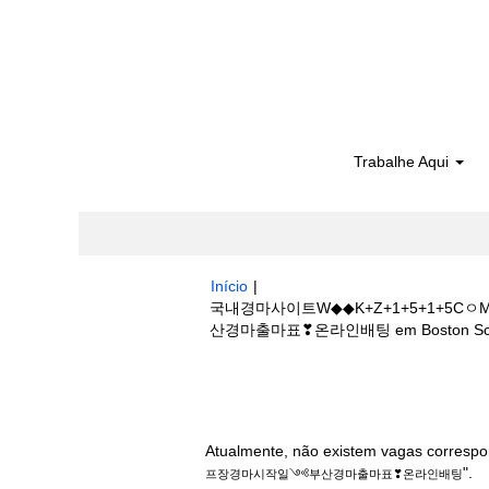
Trabalhe Aqui
Início
|
국내경마사이트W◆◆K+Z+1+5+1+
산경마출마표❣온라인배팅 em Boston Scien
Buscar resultados para
"국내경마사
경마시작일༺부산경마출마표❣온라인배팅".
Atualmente, não existem vagas correspo
".
프장경마시작일༺부산경마출마표❣온라인배팅