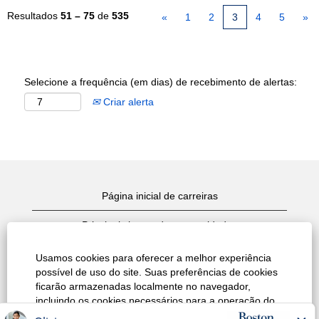
Resultados
51 – 75
de
535
«
1
2
3
4
5
»
Selecione a frequência (em dias) de recebimento de alertas:
Criar alerta
Página inicial de carreiras
Principais busca de oportunidades
Exibir todas as oportunidades
Usamos cookies para oferecer a melhor experiência
possível de uso do site. Suas preferências de cookies
Política de Privacidade do site
ficarão armazenadas localmente no navegador,
incluindo os cookies necessários para a operação do
Termos de Uso
site. Além disso, a qualquer momento você pode