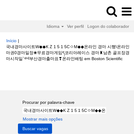
Idioma
Ver perfil
Logon do colaborador
Início
|
국내경마사이트W◆◆K Z 1 5 1 5CㅇM◆◆온라인 경마 시행\온라인
마권0경마일정❀무료경마게임ད코리아레이스 경마♜남촌 골프장경
(pági
마시작일༺부산경마출마표❣온라인배팅 em Boston Scientific
atual)
Buscar resultados para
"국내경마사이트W◆◆K Z 1 5 1 5Cㅇ
M◆◆온라인 경마 시행\온라인마권0경마일정❀무료경마게임ད코리아레이스
경마♜남촌 골프장경마시작일༺부산경마출마표❣온라인배팅".
Procurar por palavra-chave
Mostrar mais opções