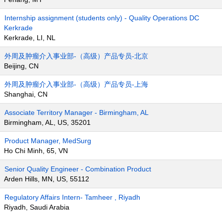
Internship assignment (students only) - Quality Operations DC
Kerkrade
Kerkrade, LI, NL
外周及肿瘤介入事业部-（高级）产品专员-北京
Beijing, CN
外周及肿瘤介入事业部-（高级）产品专员-上海
Shanghai, CN
Associate Territory Manager - Birmingham, AL
Birmingham, AL, US, 35201
Product Manager, MedSurg
Ho Chi Minh, 65, VN
Senior Quality Engineer - Combination Product
Arden Hills, MN, US, 55112
Regulatory Affairs Intern- Tamheer , Riyadh
Riyadh, Saudi Arabia