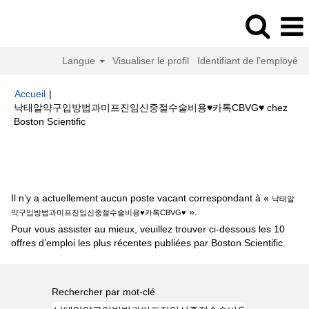
Langue
Visualiser le profil
Identifiant de l’employé
Accueil
|
낙­태알약구입방법과미­프­진임신중절수술비용♥카톡CBVG♥ chez
(page
Boston Scientific
actuelle)
Résultats de la recherche pour
"낙­태알약구입방법과미­프­진임
신중절수술비용♥카톡CBVG♥".
Il n’y a actuellement aucun poste vacant correspondant à «
낙­태알
».
약구입방법과미­프­진임신중절수술비용♥카톡CBVG♥
Pour vous assister au mieux, veuillez trouver ci-dessous les 10
offres d’emploi les plus récentes publiées par Boston Scientific.
Rechercher par mot-clé