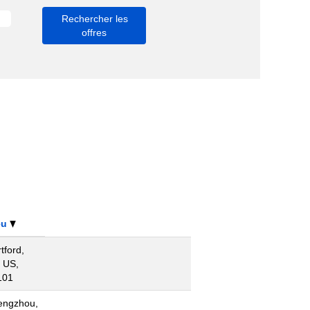
eu
tford,
 US,
101
engzhou,