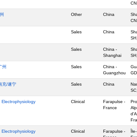
CN
杭州
Other
China
Sh
CN
Sales
China
Sh
SH
Sales
China -
Sh
Shanghai
SH
广州
Sales
China -
Gu
Guangzhou
GD
南充/遂宁
Sales
China
Na
SC
- Electrophysiology
Clinical
Farapulse -
Pr
France
Al
d'A
Fr
- Electrophysiology
Clinical
Farapulse -
Île