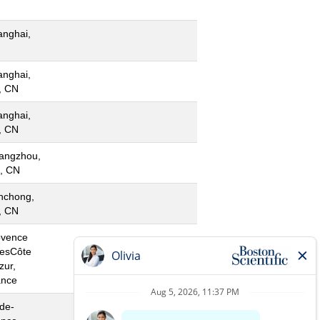
anghai,
anghai,
, CN
anghai,
, CN
angzhou,
, CN
nchong,
, CN
ovence
pesCôte
zur,
ance
-de-