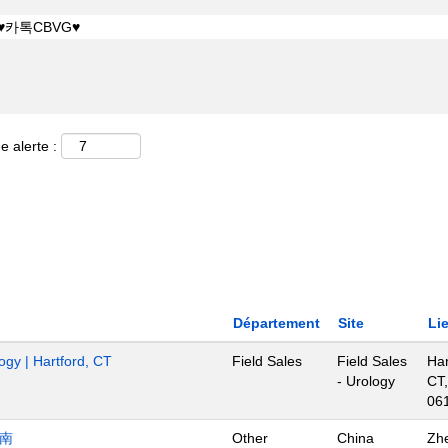
e alerte :
Département
Site
Li
ogy | Hartford, CT
Field Sales
Field Sales
Har
- Urology
CT,
06
济南
Other
China
Zh