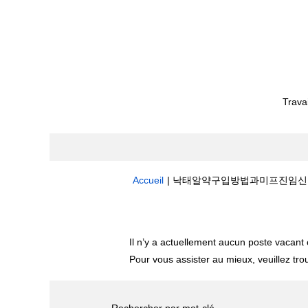
Trava
Accueil
|
낙­태알약구입방법과미­프­진임신중절수술
Résultats de la recherche pour
"
Il n’y a actuellement aucun poste vacan
Pour vous assister au mieux, veuillez tro
Rechercher par mot-clé