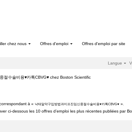
iller chez nous
Offres d'emploi
Offres d'emploi par site
Langue
V
(page
비용♥카톡CBVG♥ chez Boston Scientific
actuelle)
낙­태알약구입방법과미­프­진임신중절수술비용♥카톡CBVG♥".
t correspondant à «
».
낙­태알약구입방법과미­프­진임신중절수술비용♥카톡CBVG♥
uver ci-dessous les 10 offres d’emploi les plus récentes publiées par Bos