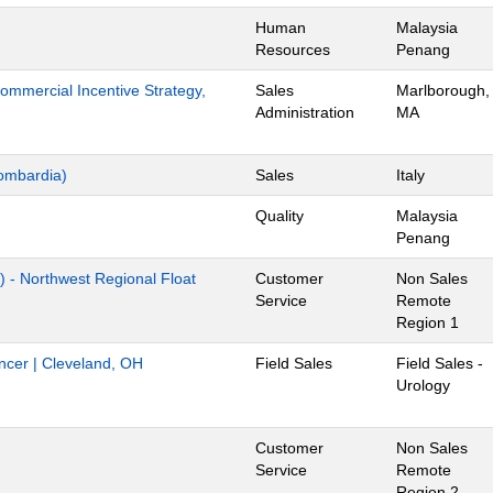
Human
Malaysia
Resources
Penang
mmercial Incentive Strategy,
Sales
Marlborough,
Administration
MA
ombardia)
Sales
Italy
Quality
Malaysia
Penang
) - Northwest Regional Float
Customer
Non Sales
Service
Remote
Region 1
ancer | Cleveland, OH
Field Sales
Field Sales -
Urology
Customer
Non Sales
Service
Remote
Region 2