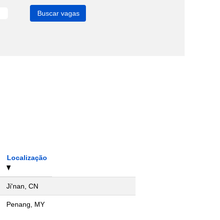
Localização
Ji'nan, CN
Penang, MY