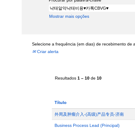
Mostrar mais opções
Selecione a frequência (em dias) de recebimento de a
Criar alerta
Resultados
1 – 10
de
10
Título
外周及肿瘤介入-(高级)产品专员-济南
Business Process Lead (Principal)