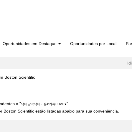
Oportunidades em Destaque
Oportunidades por Local
Par
Id
(página
ston Scientific
atual)
­태비용♥카톡CBVG♥".
ndentes a "
".
낙­태알약낙­태비용♥카톡CBVG♥
 Boston Scientific estão listadas abaixo para sua conveniência.