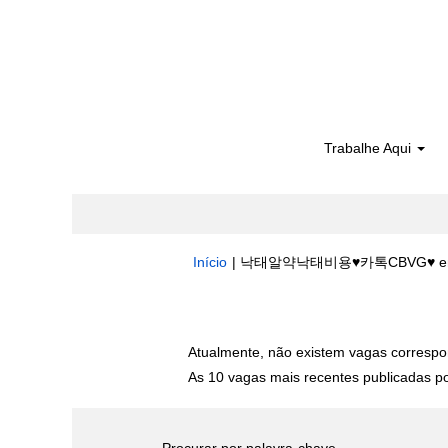
Trabalhe Aqui
Início
|
낙­태알약낙­태비용♥카톡CBVG♥ em Bo
Buscar resultados para
"낙­태알약낙
Atualmente, não existem vagas correspo
As 10 vagas mais recentes publicadas por
Procurar por palavra-chave