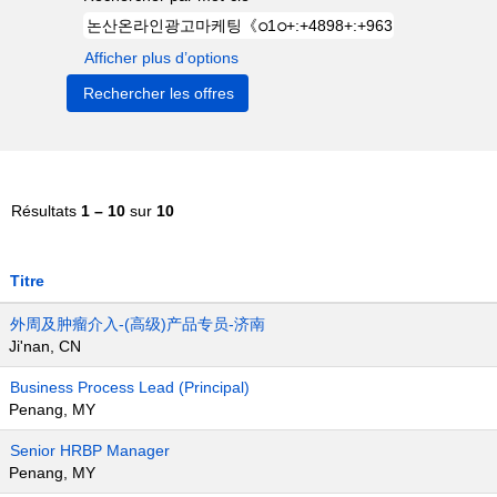
Afficher plus d’options
Résultats
1 – 10
sur
10
Titre
外周及肿瘤介入-(高级)产品专员-济南
Ji'nan, CN
Business Process Lead (Principal)
Penang, MY
Senior HRBP Manager
Penang, MY