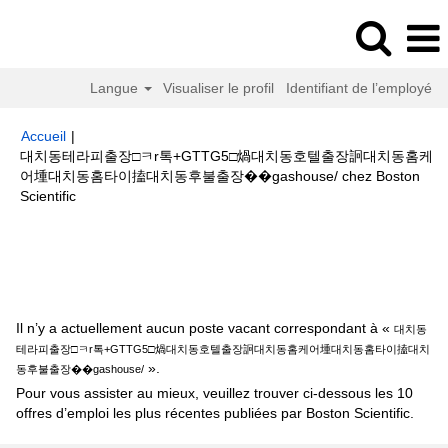
Langue
Visualiser le profil
Identifiant de l’employé
Accueil
|
대치동테라피출장□ㅋr톡+GTTG5□煱대치동호텔출장䛛대치동홈케
어堹대치동홈타이搕대치동후불출장��gashouse/ chez Boston
(page
Scientific
actuelle)
Résultats de la recherche pour
"대치동테라피출장□ㅋr톡
+GTTG5□煱대치동호텔출장䛛대치동홈케어堹대치동홈타이搕대치동후불출
장��gashouse/".
Il n’y a actuellement aucun poste vacant correspondant à «
대치동
테라피출장□ㅋr톡+GTTG5□煱대치동호텔출장䛛대치동홈케어堹대치동홈타이搕대치
».
동후불출장��gashouse/
Pour vous assister au mieux, veuillez trouver ci-dessous les 10
offres d’emploi les plus récentes publiées par Boston Scientific.