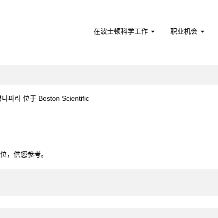
在波士顿科学工作
职业机会
（当
 位于 Boston Scientific
前
页
▲부평나파라".
面）
0个职位，供您参考。