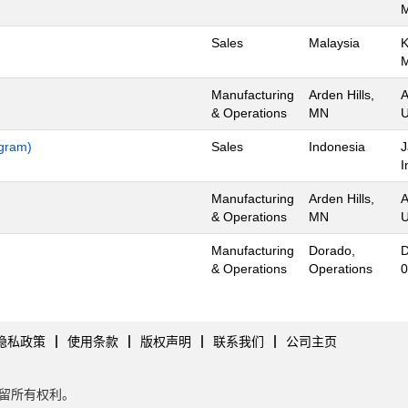
Sales
Malaysia
K
Manufacturing
Arden Hills,
A
& Operations
MN
U
ogram)
Sales
Indonesia
J
I
Manufacturing
Arden Hills,
A
& Operations
MN
U
Manufacturing
Dorado,
D
& Operations
Operations
0
隐私政策
使用条款
版权声明
联系我们
公司主页
tes。保留所有权利。