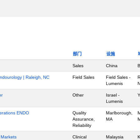
部门
设施
Sales
China
B
Endourology | Raleigh, NC
Field Sales
Field Sales -
R
Lumenis
N
er
Other
Israel -
Y
Lumenis
Operations ENDO
Quality
Marlborough,
M
Assurance,
MA
M
Reliability
h Markets
Clinical
Malaysia
K