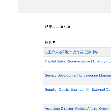
结果
1 – 10
/
10
职务
心脏介入-(高级)产品专员-巴彦淖尔
Capital Sales Representative | Urology - 
Service Development Engineering Manag
Supplier Quality Engineer III - External 
Associate Director Medical Affairs, Growt