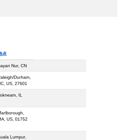
地点
ayan Nur, CN
aleigh/Durham,
C, US, 27601
okneam, IL
arlborough,
A, US, 01752
uala Lumpur,