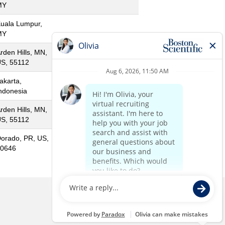
MY
uala Lumpur,
MY
rden Hills, MN,
S, 55112
akarta,
ndonesia
rden Hills, MN,
S, 55112
orado, PR, US,
0646