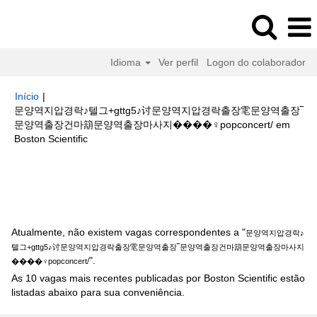
Idioma
Ver perfil
Logon do colaborador
Início
|
문양역지압경락♪텔그+gttg5♪讨문양역지압경락출장䨋문양역출장‾
문양역출장건마箶문양역출장마사지����‍♀️popconcert/ em
(página
Boston Scientific
atual)
Buscar resultados para
"문양역지압경락♪텔그+gttg5♪讨문양역지
압경락출장䨋문양역출장‾문양역출장건마箶문양역출장마사지
����‍♀️popconcert/".
Atualmente, não existem vagas correspondentes a "
문양역지압경락♪
텔그+gttg5♪讨문양역지압경락출장䨋문양역출장‾문양역출장건마箶문양역출장마사지
".
����‍♀️popconcert/
As 10 vagas mais recentes publicadas por Boston Scientific estão
listadas abaixo para sua conveniência.