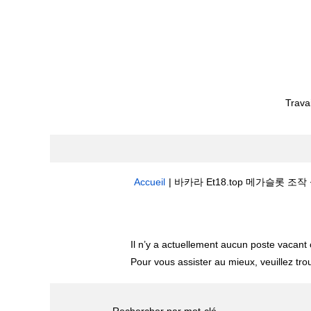
Trava
Accueil
|
바카라 Et18.top 메가슬롯 조작 싱
Résultats de la recherche pour
"
Il n’y a actuellement aucun poste vacan
Pour vous assister au mieux, veuillez tro
Rechercher par mot-clé