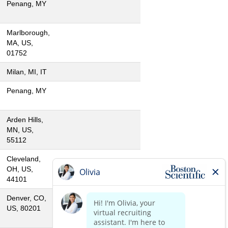
Penang, MY
Marlborough,
MA, US,
01752
Milan, MI, IT
Penang, MY
Arden Hills,
MN, US,
55112
Cleveland,
OH, US,
44101
Denver, CO,
US, 80201