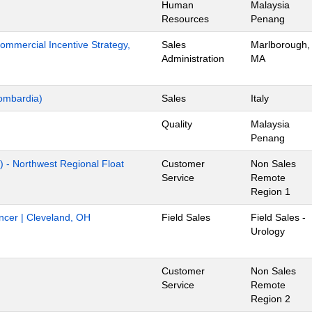
Human
Malaysia
Resources
Penang
mmercial Incentive Strategy,
Sales
Marlborough,
Administration
MA
ombardia)
Sales
Italy
Quality
Malaysia
Penang
) - Northwest Regional Float
Customer
Non Sales
Service
Remote
Region 1
ancer | Cleveland, OH
Field Sales
Field Sales -
Urology
Customer
Non Sales
Service
Remote
Region 2