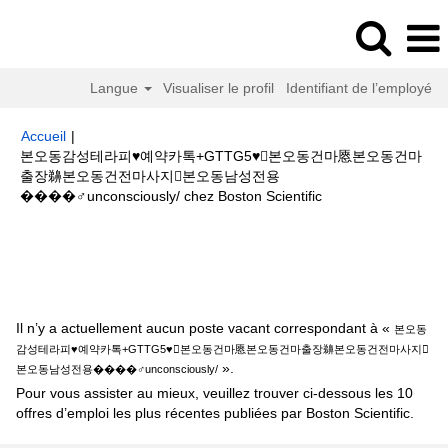
Langue
Visualiser le profil
Identifiant de l’employé
Accueil
|
본오동감성테라피♥예약카톡+GTTG5♥본오동건마㥦본오동건마
출장䶏본오동건전마사지본오동남성전용
(page
����‍♂️unconsciously/ chez Boston Scientific
actuelle)
Résultats de la recherche pour
"본오동감성테라피♥예약카톡
+GTTG5♥본오동건마㥦본오동건마출장䶏본오동건전마사지본오동남성전
용����‍♂️unconsciously/".
Il n’y a actuellement aucun poste vacant correspondant à «
본오동
감성테라피♥예약카톡+GTTG5♥본오동건마㥦본오동건마출장䶏본오동건전마사지
».
본오동남성전용����‍♂️unconsciously/
Pour vous assister au mieux, veuillez trouver ci-dessous les 10
offres d’emploi les plus récentes publiées par Boston Scientific.