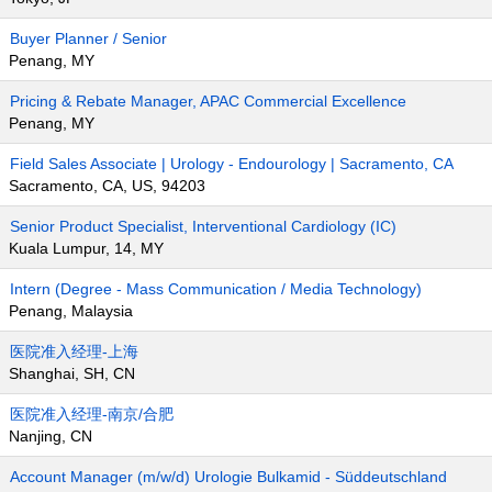
Buyer Planner / Senior
Penang, MY
Pricing & Rebate Manager, APAC Commercial Excellence
Penang, MY
Field Sales Associate | Urology - Endourology | Sacramento, CA
Sacramento, CA, US, 94203
Senior Product Specialist, Interventional Cardiology (IC)
Kuala Lumpur, 14, MY
Intern (Degree - Mass Communication / Media Technology)
Penang, Malaysia
医院准入经理-上海
Shanghai, SH, CN
医院准入经理-南京/合肥
Nanjing, CN
Account Manager (m/w/d) Urologie Bulkamid - Süddeutschland