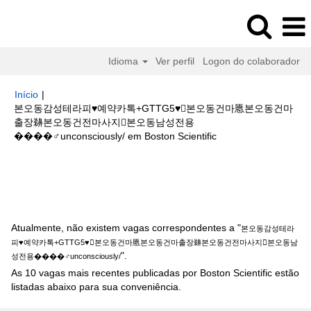
Idioma
Ver perfil
Logon do colaborador
Início
|
본오동감성테라피♥예약카톡+GTTG5♥본오동건마㥦본오동건마
출장䶏본오동건전마사지본오동남성전용
(página
����‍♂️unconsciously/ em Boston Scientific
atual)
Buscar resultados para
"본오동감성테라피♥예약카톡+GTTG5♥
본오동건마㥦본오동건마출장䶏본오동건전마사지본오동남성전용
����‍♂️unconsciously/".
Atualmente, não existem vagas correspondentes a "
본오동감성테라
피♥예약카톡+GTTG5♥본오동건마㥦본오동건마출장䶏본오동건전마사지본오동남
".
성전용����‍♂️unconsciously/
As 10 vagas mais recentes publicadas por Boston Scientific estão
listadas abaixo para sua conveniência.