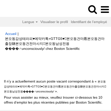
Langue
Visualiser le profil
Identifiant de l’employé
Accueil
|
본오동감성테라피♥예약카톡+GTTG5♥본오동건마㥦본오동건마
출장䶏본오동건전마사지본오동남성전용
(page
����‍♂️unconsciously/ chez Boston Scientific
actuelle)
Résultats de la recherche pour
"본오동감성테라피♥예약카톡
+GTTG5♥본오동건마㥦본오동건마출장䶏본오동건전마사지본오동남성전
용����‍♂️unconsciously/".
Il n’y a actuellement aucun poste vacant correspondant à «
본오동
감성테라피♥예약카톡+GTTG5♥본오동건마㥦본오동건마출장䶏본오동건전마사지
».
본오동남성전용����‍♂️unconsciously/
Pour vous assister au mieux, veuillez trouver ci-dessous les 10
offres d’emploi les plus récentes publiées par Boston Scientific.