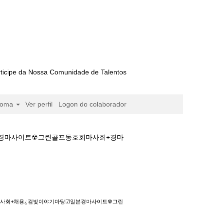
ticipe da Nossa Comunidade de Talentos
ioma
Ver perfil
Logon do colaborador
일본경마사이트☢그린골프동호회마사회+경마
채용¿검빛이야기마당☑일본경마사이트☢그린골프
벌༒마사회+채용¿검빛이야기마당☑일본경마사이트☢그린