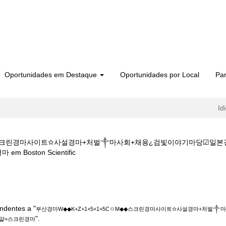
Oportunidades em Destaque
Oportunidades por Local
Par
Id
M◆◆스크린경마사이트✫사설경마+처벌༒마사회+채용¿검빛이야기마당☑
(página
oston Scientific
atual)
◆◆K+Z+1+5+1+5CㅇM◆◆스크린경마사이트✫사설경마+처벌༒마사회+
얄+스크린경마".
ndentes a "
부산경마W◆◆K+Z+1+5+1+5CㅇM◆◆스크린경마사이트✫사설경마+처
".
얄+스크린경마