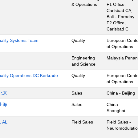
& Operations
F1 Office,
Carlsbad CA,
Bolt - Faraday
F2 Office,
Carlsbad C
Quality Systems Team
Quality
European Cente
of Operations
Engineering
Malaysia Penan
and Science
uality Operations DC Kerkrade
Quality
European Cente
of Operations
北京
Sales
China - Beijing
上海
Sales
China -
Shanghai
, AL
Field Sales
Field Sales -
Neuromodulatio