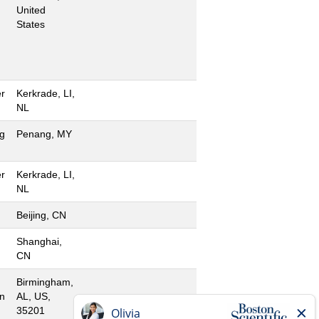
United
States
r
Kerkrade, LI,
NL
g
Penang, MY
r
Kerkrade, LI,
NL
Beijing, CN
Shanghai,
CN
Birmingham,
n
AL, US,
35201