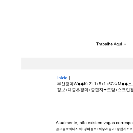
Trabalhe Aqui
Início
|
부산경마W◆◆K+Z+1+5+1+5Cㅇ
정보+체중♨경마+종합지✦로얄+스크린경마 em B
Buscar resultados para
"부산경마W
동호회마사회+경마정보+체중♨경마+종합지✦로
Atualmente, não existem vagas correspo
골프동호회마사회+경마정보+체중♨경마+종합지✦로