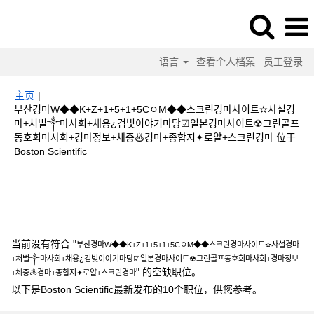
语言
查看个人档案
员工登录
主页
|
부산경마W◆◆K+Z+1+5+1+5CㅇM◆◆스크린경마사이트✫사설경
마+처벌༒마사회+채용¿검빛이야기마당☑일본경마사이트☢그린골프
동호회마사회+경마정보+체중♨경마+종합지✦로얄+스크린경마 位于
（当
Boston Scientific
前
页
搜索结果：
"부산경마W◆◆K+Z+1+5+1+5CㅇM◆◆스크린경마사이트✫
面）
사설경마+처벌༒마사회+채용¿검빛이야기마당☑일본경마사이트☢그린골프동호
회마사회+경마정보+체중♨경마+종합지✦로얄+스크린경마".
当前没有符合 "
부산경마W◆◆K+Z+1+5+1+5CㅇM◆◆스크린경마사이트✫사설경마
+처벌༒마사회+채용¿검빛이야기마당☑일본경마사이트☢그린골프동호회마사회+경마정보
" 的空缺职位。
+체중♨경마+종합지✦로얄+스크린경마
以下是Boston Scientific最新发布的10个职位，供您参考。