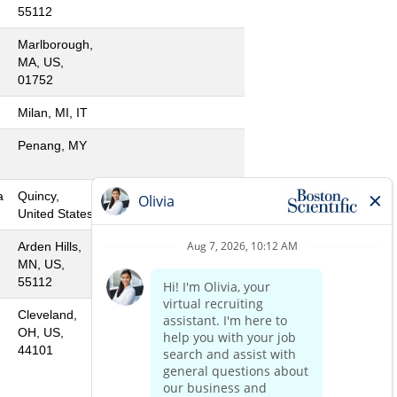
55112
Marlborough,
MA, US,
01752
Milan, MI, IT
Penang, MY
a
Quincy,
United States
Arden Hills,
MN, US,
55112
Cleveland,
OH, US,
44101