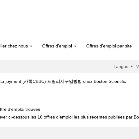
iller chez nous
Offres d'emploi
Offres d'emploi par site
Langue
V
(page
n­j­oyment (카­톡CBBC) 프­릴­리­지구입방법 chez Boston Scientific
actuell
비­아­그­라처방전 홈­피:pom55.kr e­n­j­oyment (카­톡CBBC) 프­릴­리­지구입방법".
ffre d’emploi trouvée.
uver ci-dessous les 10 offres d’emploi les plus récentes publiées par Bos