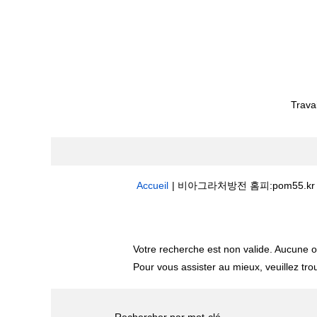
Trava
Accueil
|
비­아­그­라처방전 홈­피:pom55.kr E­
Résultats de la recherche pour
"
Votre recherche est non valide. Aucune o
Pour vous assister au mieux, veuillez tro
Rechercher par mot-clé