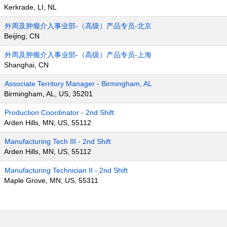
Kerkrade, LI, NL
外周及肿瘤介入事业部-（高级）产品专员-北京
Beijing, CN
外周及肿瘤介入事业部-（高级）产品专员-上海
Shanghai, CN
Associate Territory Manager - Birmingham, AL
Birmingham, AL, US, 35201
Production Coordinator - 2nd Shift
Arden Hills, MN, US, 55112
Manufacturing Tech III - 2nd Shift
Arden Hills, MN, US, 55112
Manufacturing Technician II - 2nd Shift
Maple Grove, MN, US, 55311