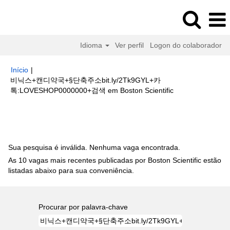
Idioma
Ver perfil
Logon do colaborador
Início
|
비닉스+캔디약국+§단축주소bit.ly/2Tk9GYL+카
(página
톡:LOVESHOP0000000+검색 em Boston Scientific
atual)
Buscar resultados para
"비닉스+캔디약국+§단축주소
bit.ly/2Tk9GYL+카톡:LOVESHOP0000000+검색".
Sua pesquisa é inválida. Nenhuma vaga encontrada.
As 10 vagas mais recentes publicadas por Boston Scientific estão
listadas abaixo para sua conveniência.
Procurar por palavra-chave