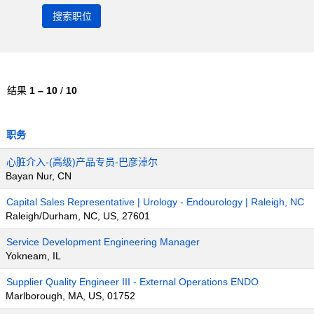
结果
1 – 10
/
10
职务
心脏介入-(高级)产品专员-巴彦淖尔
Bayan Nur, CN
Capital Sales Representative | Urology - Endourology | Raleigh, NC
Raleigh/Durham, NC, US, 27601
Service Development Engineering Manager
Yokneam, IL
Supplier Quality Engineer III - External Operations ENDO
Marlborough, MA, US, 01752