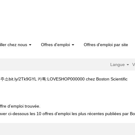
iller chez nous
Offres d'emploi
Offres d'emploi par site
Langue
V
(pa
y/2Tk9GYL 카톡:LOVESHOP000000 chez Boston Scientific
actu
비아그라복용법 캔디약국 §단축주소bit.ly/2Tk9GYL 카톡:LOVESHOP000000"
ffre d’emploi trouvée.
uver ci-dessous les 10 offres d’emploi les plus récentes publiées par Bos