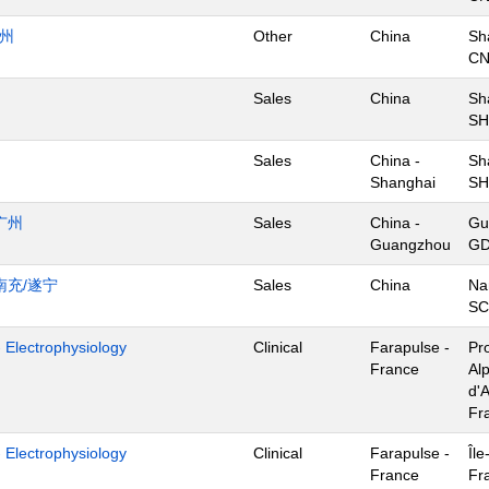
杭州
Other
China
Sh
C
Sales
China
Sh
SH
Sales
China -
Sh
Shanghai
SH
广州
Sales
China -
Gu
Guangzhou
GD
南充/遂宁
Sales
China
Na
SC
- Electrophysiology
Clinical
Farapulse -
Pr
France
Al
d'A
Fr
- Electrophysiology
Clinical
Farapulse -
Île
France
Fr