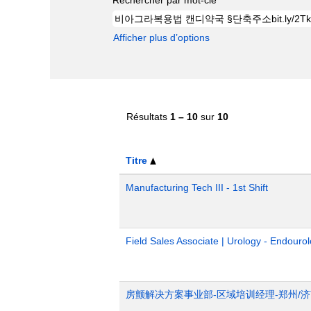
Afficher plus d’options
Résultats
1 – 10
sur
10
Titre
Manufacturing Tech III - 1st Shift
Field Sales Associate | Urology - Endourol
房颤解决方案事业部-区域培训经理-郑州/