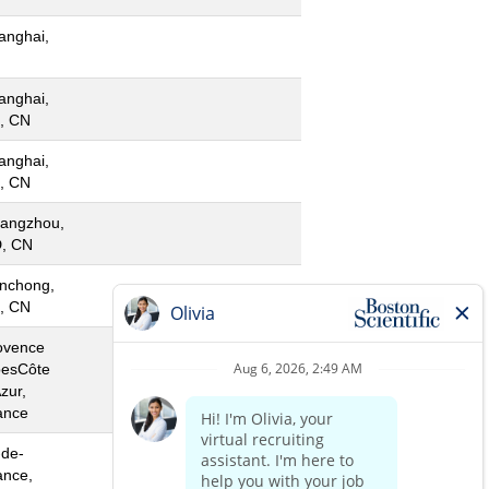
anghai,
N
anghai,
, CN
anghai,
, CN
angzhou,
, CN
nchong,
, CN
ovence
pesCôte
zur,
ance
-de-
ance,