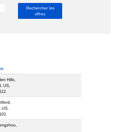
eu
en Hills,
, US,
112
tford,
, US,
101
engzhou,
N