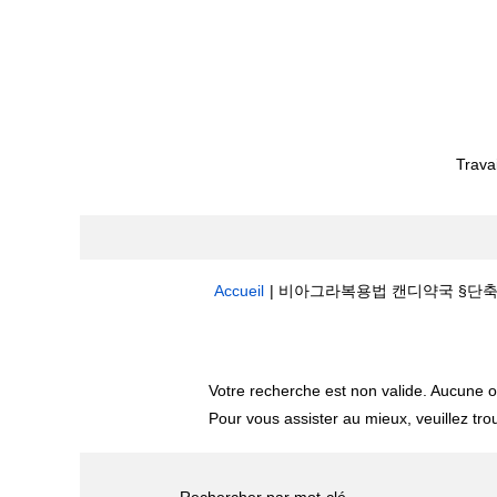
Trava
Accueil
|
비아그라복용법 캔디약국 §단축주소bit.l
Résultats de la recherche pour
"
Votre recherche est non valide. Aucune o
Pour vous assister au mieux, veuillez tro
Rechercher par mot-clé