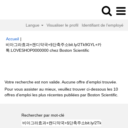
Langue
Visualiser le profil
Identifiant de l’employé
Accueil
|
비아그라효과+캔디약국+§단축주소bit.ly/2Tk9GYL+카
(page
톡:LOVESHOP0000000 chez Boston Scientific
actuelle)
Résultats de la recherche pour
"비아그라효과+캔디약국+§단
축주소bit.ly/2Tk9GYL+카톡:LOVESHOP0000000".
Votre recherche est non valide. Aucune offre d’emploi trouvée.
Pour vous assister au mieux, veuillez trouver ci-dessous les 10
offres d’emploi les plus récentes publiées par Boston Scientific.
Rechercher par mot-clé