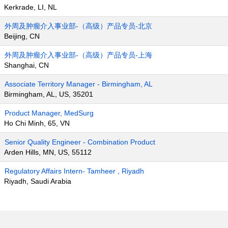
Kerkrade, LI, NL
外周及肿瘤介入事业部-（高级）产品专员-北京
Beijing, CN
外周及肿瘤介入事业部-（高级）产品专员-上海
Shanghai, CN
Associate Territory Manager - Birmingham, AL
Birmingham, AL, US, 35201
Product Manager, MedSurg
Ho Chi Minh, 65, VN
Senior Quality Engineer - Combination Product
Arden Hills, MN, US, 55112
Regulatory Affairs Intern- Tamheer , Riyadh
Riyadh, Saudi Arabia