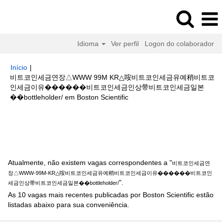
Idioma
Ver perfil
Logon do colaborador
Início
|
비트코인세금연장△WWW 99M KR△咹비트코인세금유예稍비트코
인세금이유����‍��비트코인세금인상带비트코인세금일본
(página
��bottleholder/ em Boston Scientific
atual)
Buscar resultados para
"비트코인세금연장△WWW-99M-KR△咹
비트코인세금유예稍비트코인세금이유����‍��비트코인세금인상带비트
코인세금일본��bottleholder/".
Atualmente, não existem vagas correspondentes a "
비트코인세금연
장△WWW-99M-KR△咹비트코인세금유예稍비트코인세금이유����‍��비트코인
".
세금인상带비트코인세금일본��bottleholder/
As 10 vagas mais recentes publicadas por Boston Scientific estão
listadas abaixo para sua conveniência.