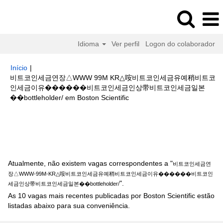
Idioma
Ver perfil
Logon do colaborador
Início
|
비트코인세금연장△WWW 99M KR△咹비트코인세금유예稍비트코
인세금이유����‍��비트코인세금인상带비트코인세금일본
(página
��bottleholder/ em Boston Scientific
atual)
Buscar resultados para
"비트코인세금연장△WWW-99M-KR△咹
비트코인세금유예稍비트코인세금이유����‍��비트코인세금인상带비트
코인세금일본��bottleholder/".
Atualmente, não existem vagas correspondentes a "
비트코인세금연
장△WWW-99M-KR△咹비트코인세금유예稍비트코인세금이유����‍��비트코인
".
세금인상带비트코인세금일본��bottleholder/
As 10 vagas mais recentes publicadas por Boston Scientific estão
listadas abaixo para sua conveniência.