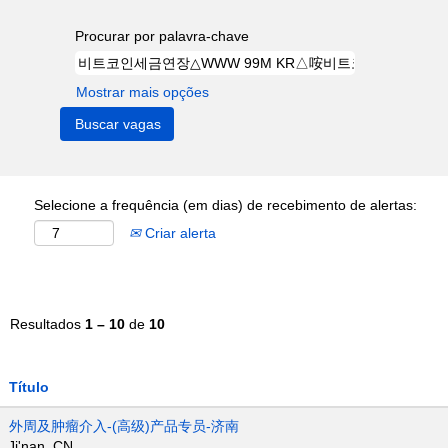
Procurar por palavra-chave
Mostrar mais opções
Selecione a frequência (em dias) de recebimento de alertas:
Criar alerta
Resultados
1 – 10
de
10
Título
外周及肿瘤介入-(高级)产品专员-济南
Ji'nan, CN