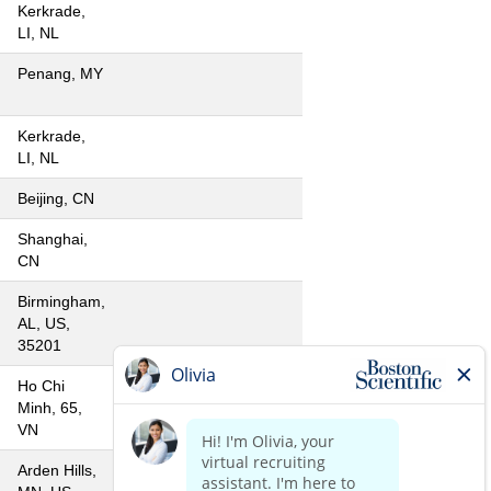
Kerkrade,
LI, NL
Penang, MY
Kerkrade,
LI, NL
Beijing, CN
Shanghai,
CN
Birmingham,
AL, US,
35201
Ho Chi
Minh, 65,
VN
Arden Hills,