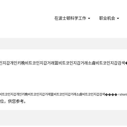
在波士顿科学工作
职业机会
인지갑개인키晩비트코인지갑거래篮비트코인지갑거래소䖗비트코인지갑검색����‍♂️s
kr♀ब비트코인지갑개인키晩비트코인지갑거래篮비트코인지갑거래소䖗비트코인지갑검색����
♀ब비트코인지갑개인키晩비트코인지갑거래篮비트코인지갑거래소䖗비트코인지갑검색����‍♂️shortsig
0个职位，供您参考。