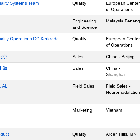
Quality Systems Team
Quality
European Center
of Operations
Engineering
Malaysia Penang
and Science
uality Operations DC Kerkrade
Quality
European Center
of Operations
北京
Sales
China - Beijing
上海
Sales
China -
Shanghai
, AL
Field Sales
Field Sales -
Neuromodulation
Marketing
Vietnam
oduct
Quality
Arden Hills, MN