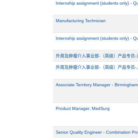
Internship assignment (students only) - 
Manufacturing Technician
Internship assignment (students only) - Q
外周及肿瘤介入事业部-（高级）产品专员-
外周及肿瘤介入事业部-（高级）产品专员-
Associate Territory Manager - Birmingham
Product Manager, MedSurg
Senior Quality Engineer - Combination Pr