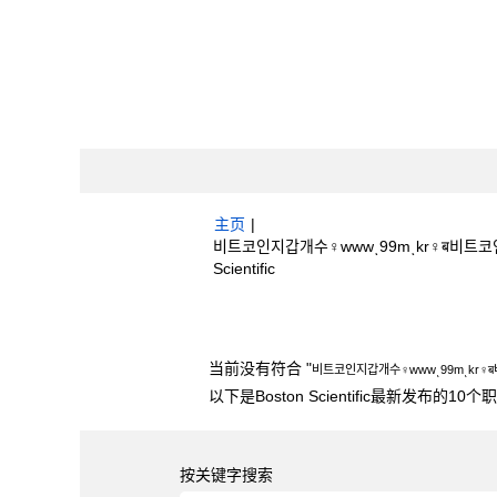
主页
|
비트코인지갑개수♀wwwͺ99mͺkr♀ब비트코
（当
Scientific
前
页
搜索结果：
"비트코인지갑개수♀wwwͺ99mͺ
面）
当前没有符合 "
비트코인지갑개수♀wwwͺ99mͺkr
以下是Boston Scientific最新发布的1
按关键字搜索