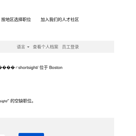
按地区选择职位
加入我们的人才社区
语言
查看个人档案
员工登录
hortsight/ 位于 Boston
‍♂️shortsight/".
" 的空缺职位。
ht/