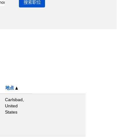
地点
Carlsbad,
United
States