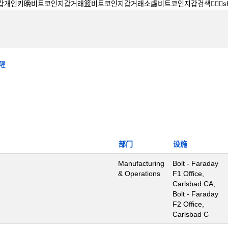
醒
部门
设施
Manufacturing
Bolt - Faraday
& Operations
F1 Office,
Carlsbad CA,
Bolt - Faraday
F2 Office,
Carlsbad C