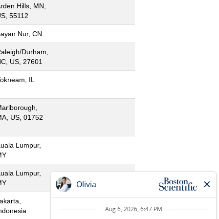
rden Hills, MN,
S, 55112
ayan Nur, CN
aleigh/Durham,
C, US, 27601
okneam, IL
arlborough,
A, US, 01752
uala Lumpur,
MY
uala Lumpur,
MY
akarta,
ndonesia