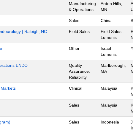
Manufacturing
Arden Hills,
A
& Operations
MN
U
Sales
China
B
Endourology | Raleigh, NC
Field Sales
Field Sales -
R
Lumenis
N
er
Other
Israel -
Y
Lumenis
Operations ENDO
Quality
Marlborough,
M
Assurance,
MA
M
Reliability
h Markets
Clinical
Malaysia
K
Sales
Malaysia
K
ogram)
Sales
Indonesia
J
I