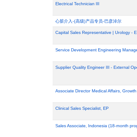
Electrical Technician III
心脏介入-(高级)产品专员-巴彦淖尔
Capital Sales Representative | Urology - 
Service Development Engineering Manag
Supplier Quality Engineer III - External 
Associate Director Medical Affairs, Growt
Clinical Sales Specialist, EP
Sales Associate, Indonesia (18-month pr