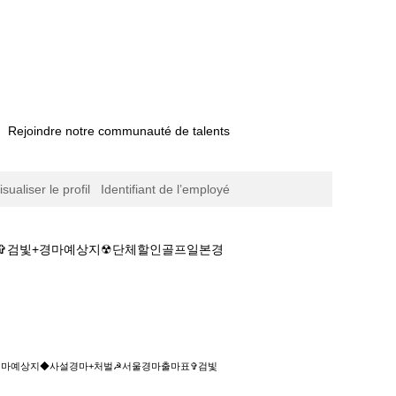
Rejoindre notre communauté de talents
isualiser le profil
Identifiant de l’employé
마표✞검빛+경마예상지☢단체할인골프일본경
상지◆사설경마+처벌☭서울경마출마표✞검빛+경마
JB경마예상지◆사설경마+처벌☭서울경마출마표✞검빛