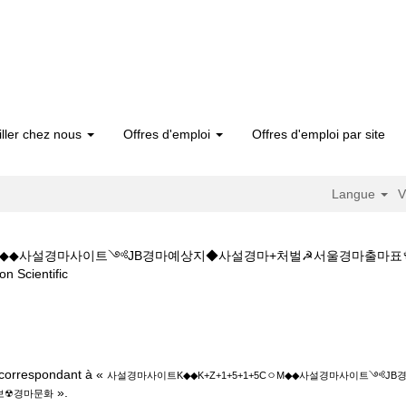
iller chez nous
Offres d'emploi
Offres d'emploi par site
Langue
V
5CㅇM◆◆사설경마사이트༺JB경마예상지◆사설경마+처벌☭서울경마출
(page
cientific
actuelle)
사설경마사이트K◆◆K+Z+1+5+1+5CㅇM◆◆사설경마사이트༺JB경마예
☢경마문화".
t correspondant à «
사설경마사이트K◆◆K+Z+1+5+1+5CㅇM◆◆사설경마사이트༺
».
보☢경마문화