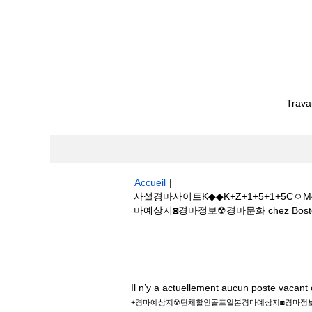
Trava
Accueil
|
사설경마사이트K◆◆K+Z+1+5+1+
마예상지◙경마정보☢경마문화 chez Boston S
Résultats de la recherche pour
"
예상지☢단체할인골프일본경마예상지◙경마정보
Il n’y a actuellement aucun poste vacan
+경마예상지☢단체할인골프일본경마예상지◙경마정