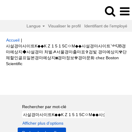
Langue
Visualiser le profil
Identifiant de l’employé
Accueil
|
사설경마사이트K◆◆K Z 1 5 1 5CㅇM◆◆사설경마사이트༺JB경
마예상지◆사설경마 처벌☭서울경마출마표✞검빛 경마예상지☢단
체할인골프일본경마예상지◙경마정보☢경마문화 chez Boston
(page
Scientific
actuelle)
Résultats de la recherche pour
"사설경마사이트K◆◆K Z 1 5 1
5CㅇM◆◆사설경마사이트༺JB경마예상지◆사설경마 처벌☭서울경마출마
표✞검빛 경마예상지☢단체할인골프일본경마예상지◙경마정보☢경마문화".
Rechercher par mot-clé
Afficher plus d’options