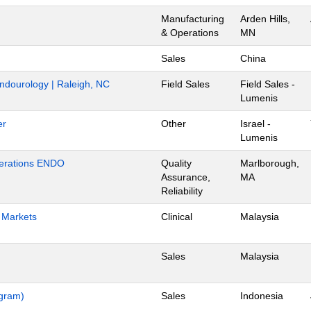
Manufacturing
Arden Hills,
& Operations
MN
Sales
China
Endourology | Raleigh, NC
Field Sales
Field Sales -
Lumenis
er
Other
Israel -
Lumenis
Operations ENDO
Quality
Marlborough,
Assurance,
MA
Reliability
h Markets
Clinical
Malaysia
Sales
Malaysia
ogram)
Sales
Indonesia