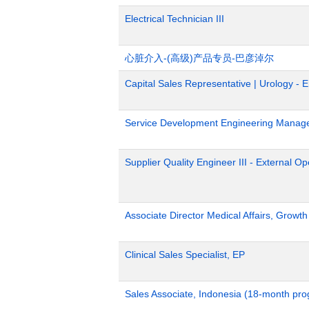
Electrical Technician III
心脏介入-(高级)产品专员-巴彦淖尔
Capital Sales Representative | Urology - 
Service Development Engineering Manag
Supplier Quality Engineer III - External 
Associate Director Medical Affairs, Growt
Clinical Sales Specialist, EP
Sales Associate, Indonesia (18-month pr