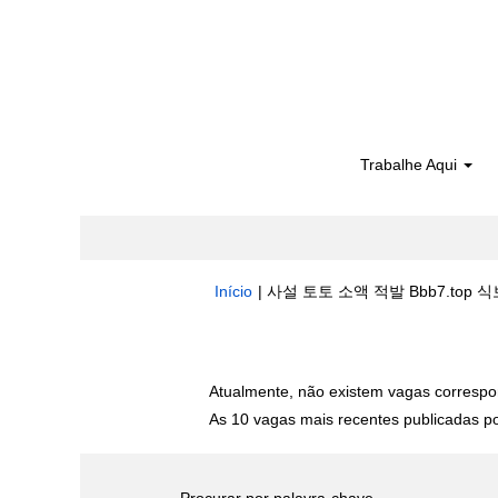
Trabalhe Aqui
Início
|
사설 토토 소액 적발 Bbb7.top 식
Buscar resultados para
"사설 토토 
Atualmente, não existem vagas correspo
As 10 vagas mais recentes publicadas por
Procurar por palavra-chave