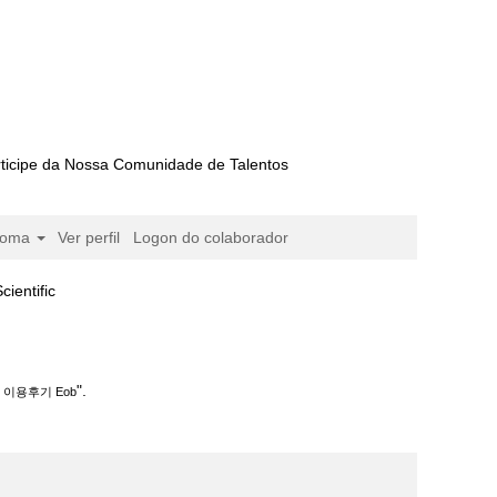
ticipe da Nossa Comunidade de Talentos
ioma
Ver perfil
Logon do colaborador
(página
ntific
atual)
b".
".
 이용후기 Eob