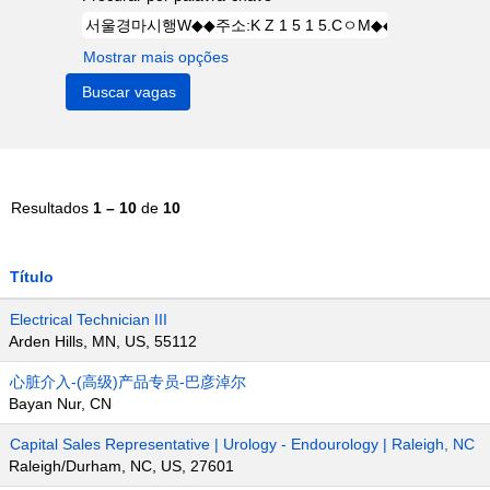
Mostrar mais opções
Resultados
1 – 10
de
10
Título
Electrical Technician III
Arden Hills, MN, US, 55112
心脏介入-(高级)产品专员-巴彦淖尔
Bayan Nur, CN
Capital Sales Representative | Urology - Endourology | Raleigh, NC
Raleigh/Durham, NC, US, 27601