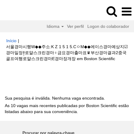
Idioma
Ver perfil
Logon do colaborador
Início
|
서울경마시행W◆◆주소:K Z 1 5 1 5.CㅇM◆◆에이스경마예상지☑
경마일정༈로얄스크린경마♀금요경마출마표♛부산경마결과2중국
(página
골프여행로얄스크린경마E경마장개장 em Boston Scientific
atual)
Buscar resultados para
"서울경마시행W◆◆주소:K Z 1 5 1 5.Cㅇ
M◆◆에이스경마예상지☑경마일정༈로얄스크린경마♀금요경마출마표♛부산
경마결과2중국 골프여행로얄스크린경마E경마장개장".
Sua pesquisa é inválida. Nenhuma vaga encontrada.
As 10 vagas mais recentes publicadas por Boston Scientific estão
listadas abaixo para sua conveniência.
Procurar por palavra-chave