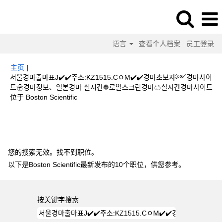
语言
查看个人档案
员工登录
主页
|
서울경마출마표J✔️✔️주소:KZ1515.CㅇM✔️✔️경마초보자༻경마사이
트☃경마정보、일본경마 실시간❁로얄스크린경마☁실시간경마사이트
（当
位于 Boston Scientific
前
页
搜索结果：
"서울경마출마표J✔️✔️주소:KZ1515.CㅇM✔️✔️경마초보자༻
面）
경마사이트☃경마정보、일본경마 실시간❁로얄스크린경마☁실시간경마사이트".
您的搜索无效。找不到职位。
以下是Boston Scientific最新发布的10个职位，供您参考。
按关键字搜索