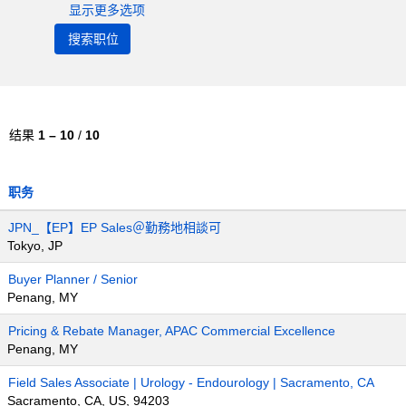
显示更多选项
结果
1 – 10
/
10
职务
JPN_【EP】EP Sales＠勤務地相談可
Tokyo, JP
Buyer Planner / Senior
Penang, MY
Pricing & Rebate Manager, APAC Commercial Excellence
Penang, MY
Field Sales Associate | Urology - Endourology | Sacramento, CA
Sacramento, CA, US, 94203