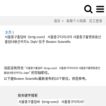
语言
查看个人档案
员工登录
主页
|
서울중구홀덤바《trrtջ༝com》 서울중구다이사이 서울중구룰렛▦용산
（当
홀덤㈏용산카지노 Dqh/ 位于 Boston Scientific
前
页
搜索结果：
"서울중구홀덤바《trrtջ༝com》 서울중구다이사이 서울중구룰렛
面）
▦용산홀덤㈏용산카지노 Dqh/".
当前没有符合 "
서울중구홀덤바《trrtջ༝com》 서울중구다이사이 서울중구룰렛▦용산
" 的空缺职位。
홀덤㈏용산카지노 Dqh/
以下是Boston Scientific最新发布的10个职位，供您参考。
按关键字搜索