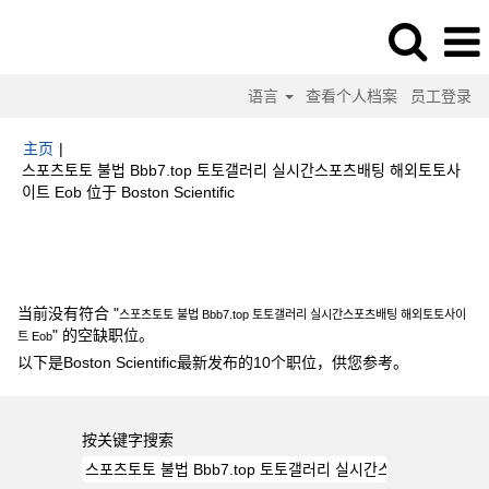
语言
查看个人档案
员工登录
主页
|
스포츠토토 불법 Bbb7.top 토토갤러리 실시간스포츠배팅 해외토토사
（当
이트 Eob 位于 Boston Scientific
前
页
搜索结果：
"스포츠토토 불법 Bbb7.top 토토갤러리 실시간스포츠배팅 해외
面）
토토사이트 Eob".
当前没有符合 "
스포츠토토 불법 Bbb7.top 토토갤러리 실시간스포츠배팅 해외토토사이
" 的空缺职位。
트 Eob
以下是Boston Scientific最新发布的10个职位，供您参考。
按关键字搜索