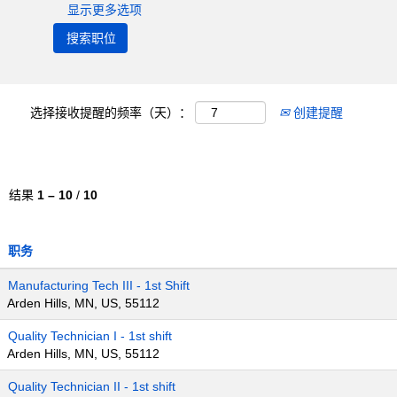
显示更多选项
选择接收提醒的频率（天）：
创建提醒
结果
1 – 10
/
10
职务
Manufacturing Tech III - 1st Shift
Arden Hills, MN, US, 55112
Quality Technician I - 1st shift
Arden Hills, MN, US, 55112
Quality Technician II - 1st shift