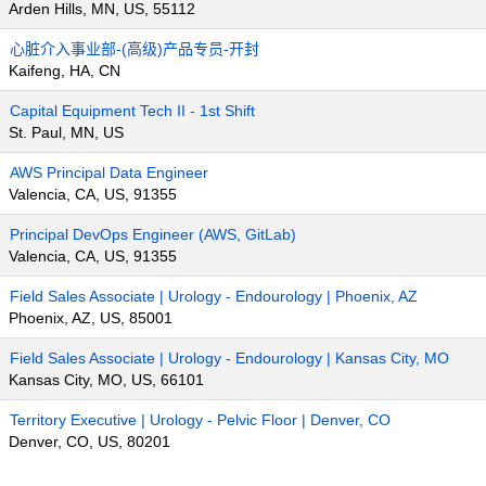
Arden Hills, MN, US, 55112
心脏介入事业部-(高级)产品专员-开封
Kaifeng, HA, CN
Capital Equipment Tech II - 1st Shift
St. Paul, MN, US
AWS Principal Data Engineer
Valencia, CA, US, 91355
Principal DevOps Engineer (AWS, GitLab)
Valencia, CA, US, 91355
Field Sales Associate | Urology - Endourology | Phoenix, AZ
Phoenix, AZ, US, 85001
Field Sales Associate | Urology - Endourology | Kansas City, MO
Kansas City, MO, US, 66101
Territory Executive | Urology - Pelvic Floor | Denver, CO
Denver, CO, US, 80201