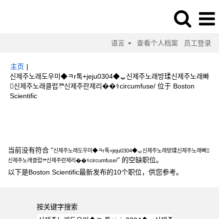
语言
查看个人档案
员工登录
主页
|
신제주노래도우미◆ㅋr톡+jeju0304◆ᇦ신제주노래방瑈신제주노래빠
신제주노래클럽ౌ신제주란제리��‍⚕️circumfuse/ 位于 Boston
（当
Scientific
前
页
搜索结果：
"신제주노래도우미◆ㅋr톡+jeju0304◆ᇦ신제주노래방瑈신제주
面）
노래빠신제주노래클럽ౌ신제주란제리��‍⚕️circumfuse/".
当前没有符合 "
신제주노래도우미◆ㅋr톡+jeju0304◆ᇦ신제주노래방瑈신제주노래빠
" 的空缺职位。
신제주노래클럽ౌ신제주란제리��‍⚕️circumfuse/
以下是Boston Scientific最新发布的10个职位，供您参考。
按关键字搜索