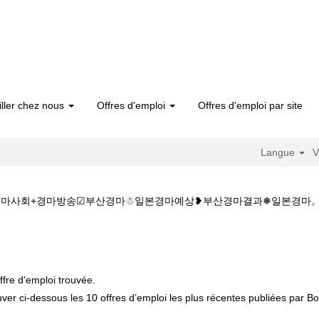
iller chez nous
Offres d'emploi
Offres d'emploi par site
Langue
V
마사회+경마방송☑부산경마☃일본경마예상❥부산경마결과❅일본경마。실시간경마 ch
실시간경마W♡♡주소:KZ1515.C@M♡♡마사회+경마방송☑부산경마☃일
ffre d’emploi trouvée.
uver ci-dessous les 10 offres d’emploi les plus récentes publiées par Bos