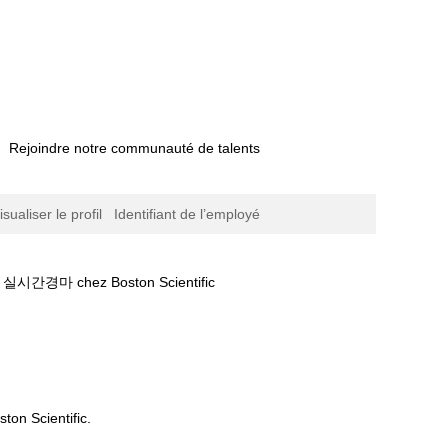
Rejoindre notre communauté de talents
isualiser le profil
Identifiant de l’employé
(page
ez Boston Scientific
actuelle)
본경마예상❥부산경마결과❅일본경마。실시간경
ton Scientific.