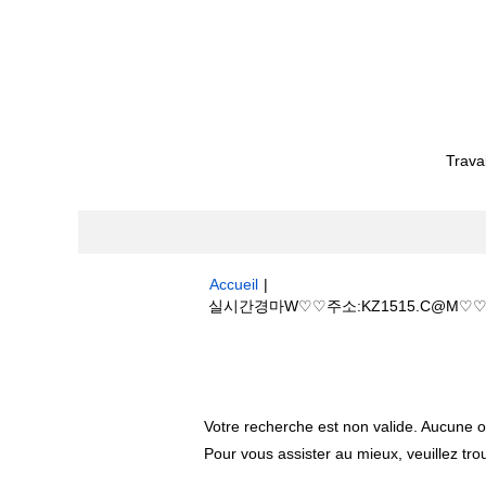
Trava
Accueil
|
실시간경마W♡♡주소:KZ1515.C@M♡♡
Résultats de la recherche pour
"
마".
Votre recherche est non valide. Aucune o
Pour vous assister au mieux, veuillez tro