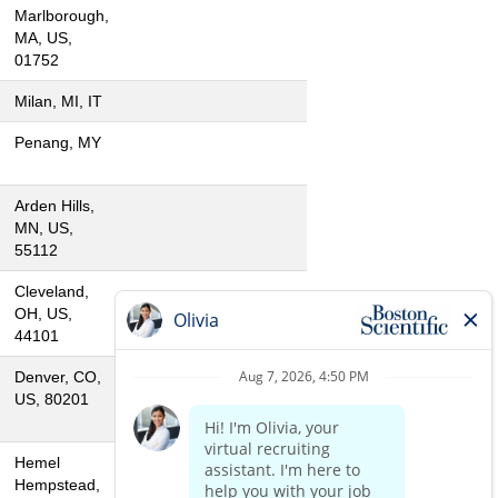
Marlborough,
MA, US,
01752
Milan, MI, IT
Penang, MY
Arden Hills,
MN, US,
55112
Cleveland,
OH, US,
44101
Denver, CO,
US, 80201
Hemel
Hempstead,