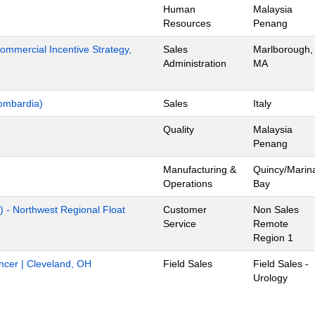
Human
Malaysia
Resources
Penang
mmercial Incentive Strategy,
Sales
Marlborough,
Administration
MA
ombardia)
Sales
Italy
Quality
Malaysia
Penang
Manufacturing &
Quincy/Marin
Operations
Bay
) - Northwest Regional Float
Customer
Non Sales
Service
Remote
Region 1
ancer | Cleveland, OH
Field Sales
Field Sales -
Urology