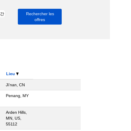
Lieu
Ji'nan, CN
Penang, MY
Arden Hills,
MN, US,
55112