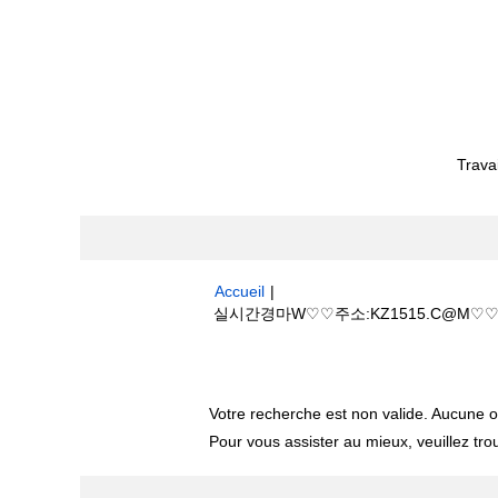
Trava
Accueil
|
실시간경마W♡♡주소:KZ1515.C@M♡♡
Résultats de la recherche pour
"
Votre recherche est non valide. Aucune o
Pour vous assister au mieux, veuillez tro