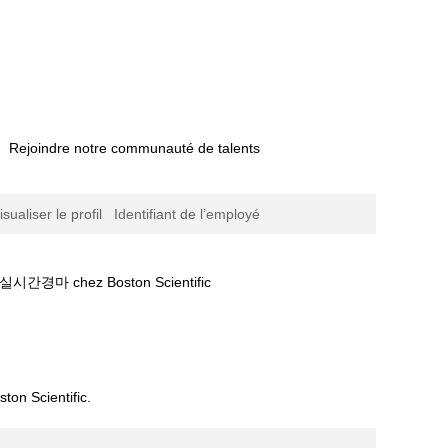
Rejoindre notre communauté de talents
isualiser le profil
Identifiant de l’employé
(page
ez Boston Scientific
actuelle)
경마예상❥부산경마결과❅일본경마。실시간경마".
ton Scientific.