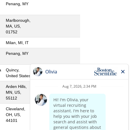
Penang, MY
Marlborough,
MA, US,
01752
Milan, MI, IT
Penang, MY
a
Quincy,
United States
Arden Hills,
MN, US,
55112
Cleveland,
OH, US,
44101