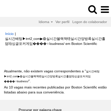
Idioma
Ver perfil
Logon do colaborador
Início
|
실시간배팅▶trrt2͵com▶畚실시간블랙잭铚실시간양방咠실시간홀
(página
덤珆싱글포커게임����‍♀️loudness/ em Boston Scientific
atual)
Buscar resultados para
"실시간배팅▶trrt2͵com▶畚실시간블랙잭
铚실시간양방咠실시간홀덤珆싱글포커게임����‍♀️loudness/".
Atualmente, não existem vagas correspondentes a "
실시간배팅
▶trrt2͵com▶畚실시간블랙잭铚실시간양방咠실시간홀덤珆싱글포커게임
".
����‍♀️loudness/
As 10 vagas mais recentes publicadas por Boston Scientific estão
listadas abaixo para sua conveniência.
Procurar por palavra-chave