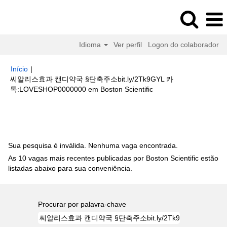
Idioma
Ver perfil
Logon do colaborador
Início
|
씨알리스효과 캔디약국 §단축주소bit.ly/2Tk9GYL 카
(página
톡:LOVESHOP0000000 em Boston Scientific
atual)
Buscar resultados para
"씨알리스효과 캔디약국 §단축주소
bit.ly/2Tk9GYL 카톡:LOVESHOP0000000".
Sua pesquisa é inválida. Nenhuma vaga encontrada.
As 10 vagas mais recentes publicadas por Boston Scientific estão
listadas abaixo para sua conveniência.
Procurar por palavra-chave