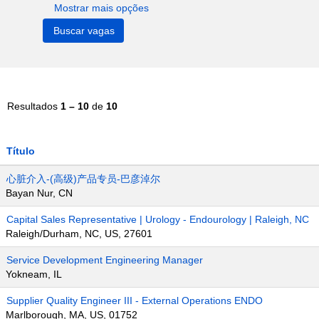
Mostrar mais opções
Resultados
1 – 10
de
10
Título
心脏介入-(高级)产品专员-巴彦淖尔
Bayan Nur, CN
Capital Sales Representative | Urology - Endourology | Raleigh, NC
Raleigh/Durham, NC, US, 27601
Service Development Engineering Manager
Yokneam, IL
Supplier Quality Engineer III - External Operations ENDO
Marlborough, MA, US, 01752