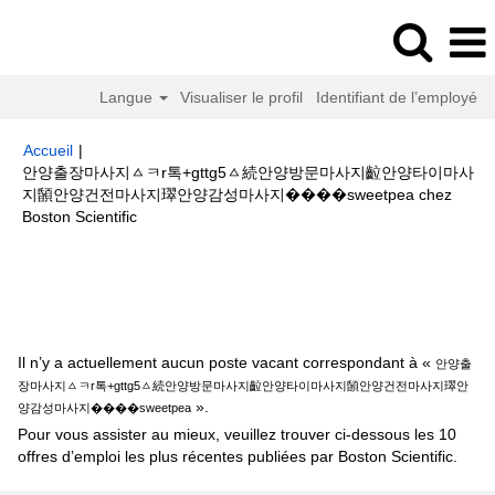
Langue
Visualiser le profil
Identifiant de l’employé
Accueil
|
안양출장마사지ㅿㅋr톡+gttg5ㅿ続안양방문마사지䶘안양타이마사
지䫒안양건전마사지璻안양감성마사지����sweetpea chez
(page
Boston Scientific
actuelle)
Résultats de la recherche pour
"안양출장마사지ㅿㅋr톡+gttg5
ㅿ続안양방문마사지䶘안양타이마사지䫒안양건전마사지璻안양감성마사지
����sweetpea".
Il n’y a actuellement aucun poste vacant correspondant à «
안양출
장마사지ㅿㅋr톡+gttg5ㅿ続안양방문마사지䶘안양타이마사지䫒안양건전마사지璻안
».
양감성마사지����sweetpea
Pour vous assister au mieux, veuillez trouver ci-dessous les 10
offres d’emploi les plus récentes publiées par Boston Scientific.