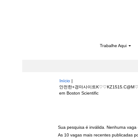
Trabalhe Aqui
Início
|
안전한+경마사이트K♡♡KZ1515.C
(página
em Boston Scientific
atual)
Buscar resultados para
"안전한+경
실시간경마사이트".
Sua pesquisa é inválida. Nenhuma vaga 
As 10 vagas mais recentes publicadas por