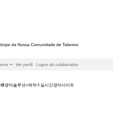
ticipe da Nossa Comunidade de Talentos
ioma
Ver perfil
Logon do colaborador
결과❂경마솔루션+제작☩실시간경마사이트
정❇(키☾모바일+경마+결과❂경마솔루션+제작☩