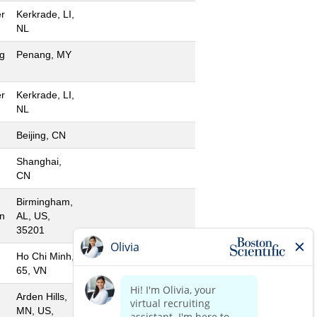
r
Kerkrade, LI,
NL
g
Penang, MY
r
Kerkrade, LI,
NL
Beijing, CN
Shanghai,
CN
Birmingham,
n
AL, US,
35201
Ho Chi Minh,
65, VN
Arden Hills,
MN, US,