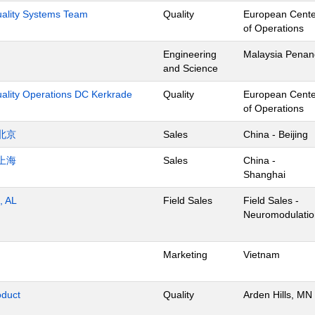
Quality Systems Team
Quality
European Cente
of Operations
Engineering
Malaysia Penan
and Science
uality Operations DC Kerkrade
Quality
European Cente
of Operations
北京
Sales
China - Beijing
上海
Sales
China -
Shanghai
, AL
Field Sales
Field Sales -
Neuromodulatio
Marketing
Vietnam
oduct
Quality
Arden Hills, MN