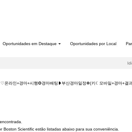
Oportunidades em Destaque
Oportunidades por Local
Par
Id
@M♡♡온라인+경마+시행❂경마배팅❥부산경마일정❇(키☾모바일+경마+
마사이트K♡♡KZ1515.C@M♡♡온라인+경마+시행❂경마배팅❥부산경마일
encontrada.
 Boston Scientific estão listadas abaixo para sua conveniência.