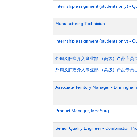
Internship assignment (students only) - 
Manufacturing Technician
Internship assignment (students only) - Q
外周及肿瘤介入事业部-（高级）产品专员-
外周及肿瘤介入事业部-（高级）产品专员-
Associate Territory Manager - Birmingham
Product Manager, MedSurg
Senior Quality Engineer - Combination Pr