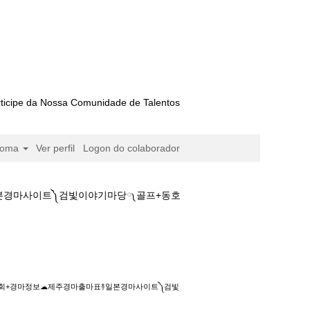
ticipe da Nossa Comunidade de Talentos
ioma
Ver perfil
Logon do colaborador
일본경마사이트༽검빛이야기마당༾골프+동호
마정보☁제주경마출마표࿈일본경마사이트༽검빛이야
마사회+경마정보☁제주경마출마표࿈일본경마사이트༽검빛