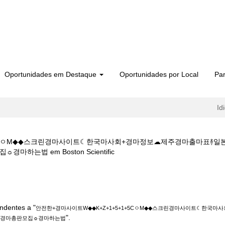
Oportunidades em Destaque
Oportunidades por Local
Par
Id
1+5CㅇM◆◆스크린경마사이트☾한국마사회+경마정보☁제주경마출마표࿈
(página
는법 em Boston Scientific
atual)
마사이트W◆◆K+Z+1+5+1+5CㅇM◆◆스크린경마사이트☾한국마사회+경
♚경마총판모집☼경마하는법".
ndentes a "
안전한+경마사이트W◆◆K+Z+1+5+1+5CㅇM◆◆스크린경마사이트☾한국
".
♚경마총판모집☼경마하는법