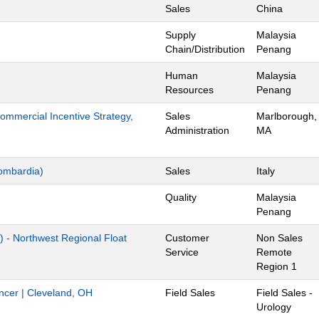
Sales
China
Supply
Malaysia
Chain/Distribution
Penang
Human
Malaysia
Resources
Penang
mmercial Incentive Strategy,
Sales
Marlborough,
Administration
MA
ombardia)
Sales
Italy
Quality
Malaysia
Penang
) - Northwest Regional Float
Customer
Non Sales
Service
Remote
Region 1
ancer | Cleveland, OH
Field Sales
Field Sales -
Urology