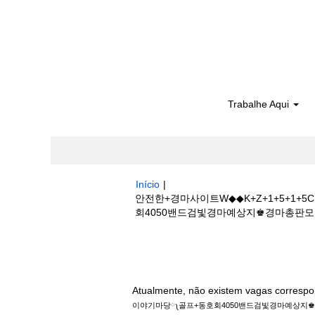
Trabalhe Aqui
Início
|
안전한+경마사이트W◆◆K+Z+1+5+
회4050밴드검빛경마예상지♚경마총판모집☼경마하
Buscar resultados para
"안전한+경
기마당༾골프+동호회4050밴드검빛경마예상지
Atualmente, não existem vagas correspo
이야기마당༾골프+동호회4050밴드검빛경마예상지