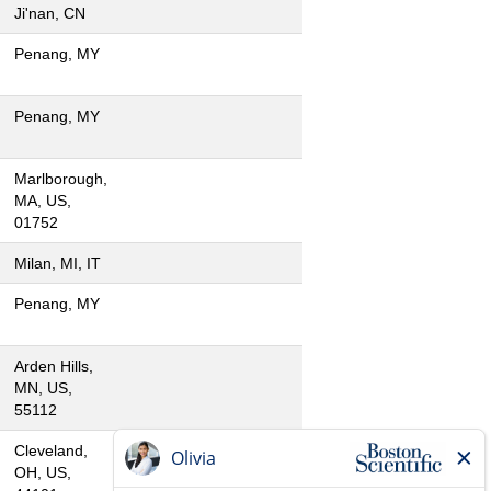
Ji'nan, CN
Penang, MY
Penang, MY
Marlborough,
MA, US,
01752
Milan, MI, IT
Penang, MY
Arden Hills,
MN, US,
55112
Cleveland,
OH, US,