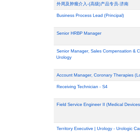
外周及肿瘤介入-(高级)产品专员-济南
Business Process Lead (Principal)
Senior HRBP Manager
Senior Manager, Sales Compensation & Co
Urology
Account Manager, Coronary Therapies (L
Receiving Technician - S4
Field Service Engineer II (Medical Devices
Territory Executive | Urology - Urologic C