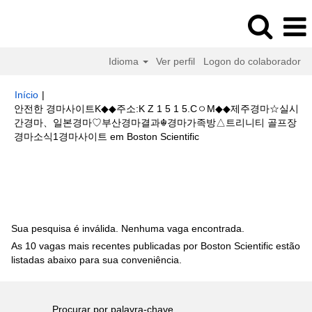
Idioma
Ver perfil
Logon do colaborador
Início
|
안전한 경마사이트K◆◆주소:K Z 1 5 1 5.CㅇM◆◆제주경마☆실시
간경마、일본경마♡부산경마결과☬경마가족방△트리니티 골프장
(página
경마소식1경마사이트 em Boston Scientific
atual)
Buscar resultados para
"안전한 경마사이트K◆◆주소:K Z 1 5 1
5.CㅇM◆◆제주경마☆실시간경마、일본경마♡부산경마결과☬경마가족방△
트리니티 골프장경마소식1경마사이트".
Sua pesquisa é inválida. Nenhuma vaga encontrada.
As 10 vagas mais recentes publicadas por Boston Scientific estão
listadas abaixo para sua conveniência.
Procurar por palavra-chave