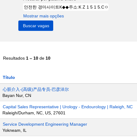
Mostrar mais opções
Resultados
1 – 10
de
10
Título
心脏介入-(高级)产品专员-巴彦淖尔
Bayan Nur, CN
Capital Sales Representative | Urology - Endourology | Raleigh, NC
Raleigh/Durham, NC, US, 27601
Service Development Engineering Manager
Yokneam, IL