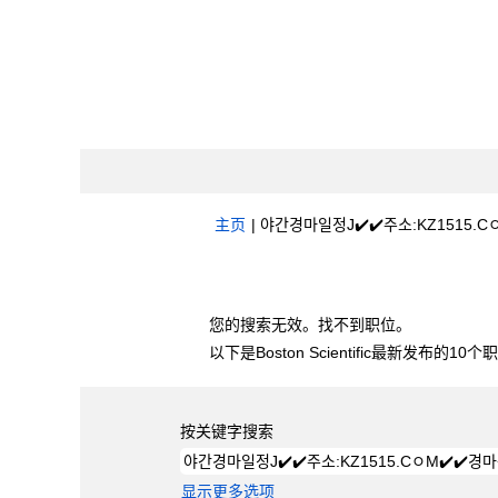
主页
|
야간경마일정J✔️✔️주소:KZ1515
搜索结果：
"야간경마일정J✔️✔️주소:KZ
您的搜索无效。找不到职位。
以下是Boston Scientific最新发布的1
按关键字搜索
显示更多选项