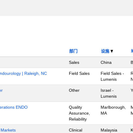
部门
设施
Sales
China
B
Endourology | Raleigh, NC
Field Sales
Field Sales -
R
Lumenis
N
er
Other
Israel -
Y
Lumenis
Operations ENDO
Quality
Marlborough,
M
Assurance,
MA
M
Reliability
h Markets
Clinical
Malaysia
K