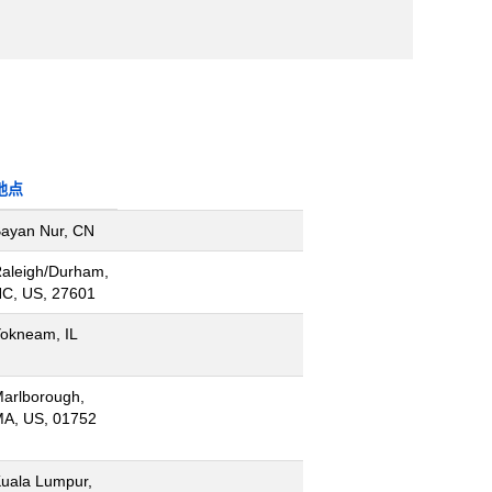
地点
ayan Nur, CN
aleigh/Durham,
C, US, 27601
okneam, IL
arlborough,
A, US, 01752
uala Lumpur,