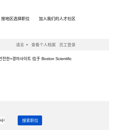
按地区选择职位
加入我们的人才社区
语言
查看个人档案
员工登录
（当
마사이트 位于 Boston Scientific
前
页
안전한+경마사이트".
面）