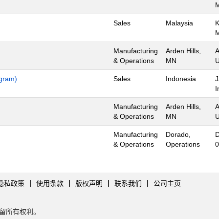
Sales
Malaysia
K
Manufacturing
Arden Hills,
A
& Operations
MN
U
ogram)
Sales
Indonesia
J
I
Manufacturing
Arden Hills,
A
& Operations
MN
U
Manufacturing
Dorado,
D
& Operations
Operations
0
隐私政策
使用条款
版权声明
联系我们
公司主页
tes。保留所有权利。