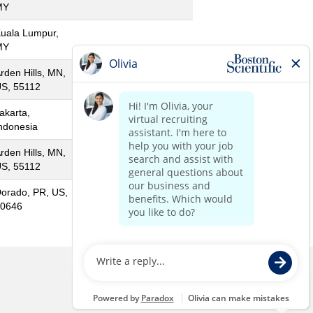
MY
uala Lumpur,
MY
rden Hills, MN,
S, 55112
akarta,
ndonesia
rden Hills, MN,
S, 55112
orado, PR, US,
0646