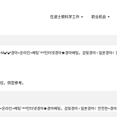
在波士顿科学工作
职业机会
.CㅇM✔️✔️경마+온라인+베팅༺인터넷경마♚경마배팅。검빛경마♀일본경마☾안전한+경
1515.CㅇM✔️✔️경마+온라인+베팅༺인터넷경마♚경마배팅。검빛경마♀일본경마☾
0个职位，供您参考。