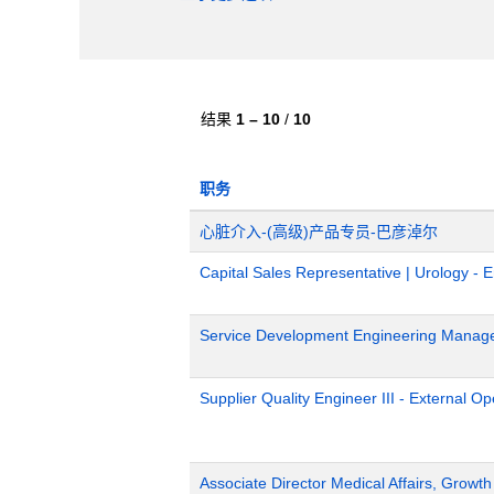
结果
1 – 10
/
10
职务
心脏介入-(高级)产品专员-巴彦淖尔
Capital Sales Representative | Urology - 
Service Development Engineering Manag
Supplier Quality Engineer III - External 
Associate Director Medical Affairs, Growt