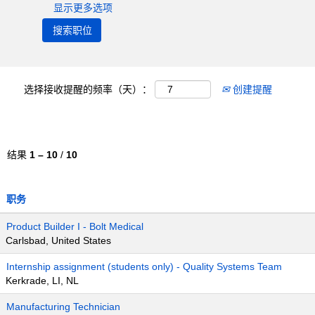
显示更多选项
选择接收提醒的频率（天）：
创建提醒
结果
1 – 10
/
10
职务
Product Builder I - Bolt Medical
Carlsbad, United States
Internship assignment (students only) - Quality Systems Team
Kerkrade, LI, NL
Manufacturing Technician