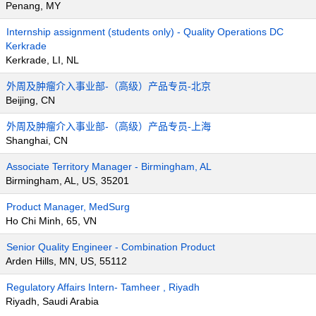
Penang, MY
Internship assignment (students only) - Quality Operations DC
Kerkrade
Kerkrade, LI, NL
外周及肿瘤介入事业部-（高级）产品专员-北京
Beijing, CN
外周及肿瘤介入事业部-（高级）产品专员-上海
Shanghai, CN
Associate Territory Manager - Birmingham, AL
Birmingham, AL, US, 35201
Product Manager, MedSurg
Ho Chi Minh, 65, VN
Senior Quality Engineer - Combination Product
Arden Hills, MN, US, 55112
Regulatory Affairs Intern- Tamheer , Riyadh
Riyadh, Saudi Arabia