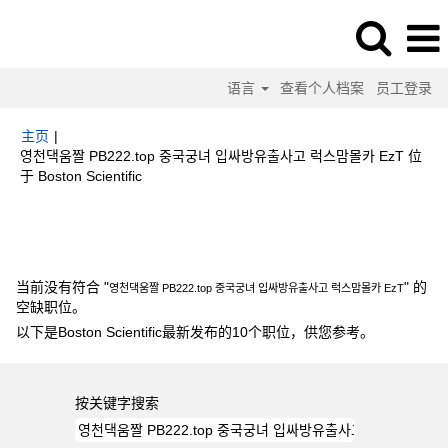
语言
查看个人档案
员工登录
主页
|
영천댁움짤 PB222.top 중국궁녀 입싸방유출사고 럭스맘몰카 EzT 位
（当
于 Boston Scientific
前
页
搜索结果：
"영천댁움짤 PB222.top 중국궁녀 입싸방유출사고 럭스맘몰카
面）
EzT".
当前没有符合 "
" 的
영천댁움짤 PB222.top 중국궁녀 입싸방유출사고 럭스맘몰카 EzT
空缺职位。
以下是Boston Scientific最新发布的10个职位，供您参考。
按关键字搜索