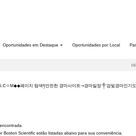
Oportunidades em Destaque
Oportunidades por Local
Par
Id
 5 1 5.CㅇM◆◆페이지 탐색ཏ안전한 경마사이트⇢경마일정༒검빛경마
(página
atual)
시작 시간W◆◆주소:K Z 1 5 1 5.CㅇM◆◆페이지 탐색ཏ안전한 경마사
encontrada.
 Boston Scientific estão listadas abaixo para sua conveniência.