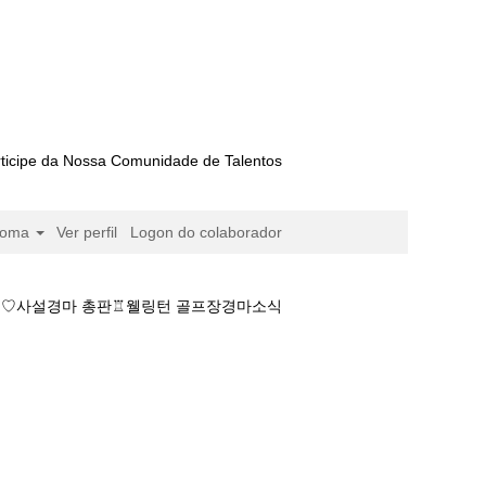
ticipe da Nossa Comunidade de Talentos
ioma
Ver perfil
Logon do colaborador
인기도♡사설경마 총판♖웰링턴 골프장경마소식
이트⇢경마일정༒검빛경마인기도♡사설경마 총판♖웰링