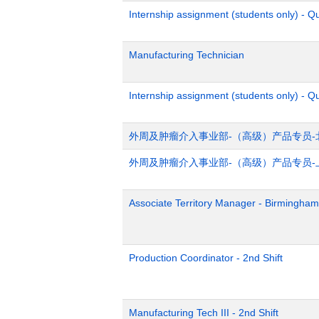
Internship assignment (students only) - 
Manufacturing Technician
Internship assignment (students only) - Q
外周及肿瘤介入事业部-（高级）产品专员-
外周及肿瘤介入事业部-（高级）产品专员-
Associate Territory Manager - Birmingham
Production Coordinator - 2nd Shift
Manufacturing Tech III - 2nd Shift