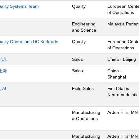
Quality Systems Team
Quality
European Cente
of Operations
Engineering
Malaysia Penan
and Science
uality Operations DC Kerkrade
Quality
European Cente
of Operations
北京
Sales
China - Beijing
上海
Sales
China -
Shanghai
, AL
Field Sales
Field Sales -
Neuromodulatio
Manufacturing
Arden Hills, MN
& Operations
Manufacturing
Arden Hills, MN