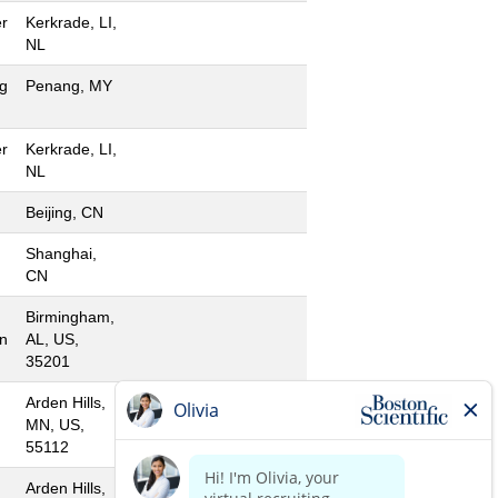
r
Kerkrade, LI,
NL
g
Penang, MY
r
Kerkrade, LI,
NL
Beijing, CN
Shanghai,
CN
Birmingham,
n
AL, US,
35201
Arden Hills,
MN, US,
55112
Arden Hills,