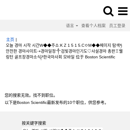
语言
查看个人档案
员工登录
主页
|
오늘 경마 시작 시간W◆◆주소:K Z 1 5 1 5.CㅇM◆◆페이지 탐색ཏ
안전한 경마사이트⇢경마일정༒검빛경마인기도♡사설경마 총판♖웰
（当
링턴 골프장경마소식ཌ한국마사회 모바일 位于 Boston Scientific
前
页
搜索结果：
"오늘 경마 시작 시간W◆◆주소:K Z 1 5 1 5.CㅇM◆◆페이지
面）
탐색ཏ안전한 경마사이트⇢경마일정༒검빛경마인기도♡사설경마 총판♖웰링턴 골
프장경마소식ཌ한국마사회 모바일".
您的搜索无效。找不到职位。
以下是Boston Scientific最新发布的10个职位，供您参考。
按关键字搜索