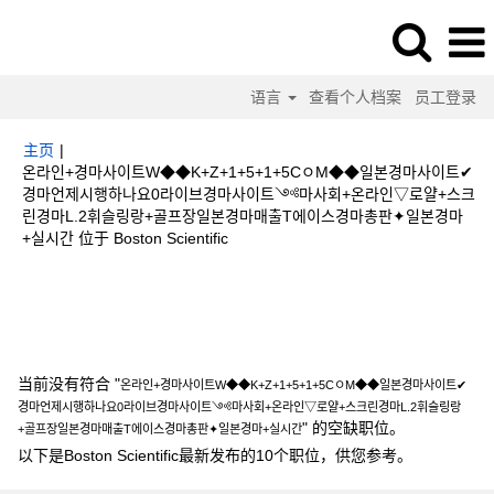
语言
查看个人档案
员工登录
主页
|
온라인+경마사이트W◆◆K+Z+1+5+1+5CㅇM◆◆일본경마사이트✔
경마언제시행하나요0라이브경마사이트༺마사회+온라인▽로얄+스크
린경마L.2휘슬링랑+골프장일본경마매출T에이스경마총판✦일본경마
（当
+실시간 位于 Boston Scientific
前
页
搜索结果：
"온라인+경마사이트W◆◆K+Z+1+5+1+5CㅇM◆◆일본경마
面）
사이트✔경마언제시행하나요0라이브경마사이트༺마사회+온라인▽로얄+스크린
경마L.2휘슬링랑+골프장일본경마매출T에이스경마총판✦일본경마+실시간".
当前没有符合 "
온라인+경마사이트W◆◆K+Z+1+5+1+5CㅇM◆◆일본경마사이트✔
경마언제시행하나요0라이브경마사이트༺마사회+온라인▽로얄+스크린경마L.2휘슬링랑
" 的空缺职位。
+골프장일본경마매출T에이스경마총판✦일본경마+실시간
以下是Boston Scientific最新发布的10个职位，供您参考。