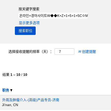
按关键字搜索
显示更多选项
选择接收提醒的频率（天）：
创建提醒
结果
1 – 10
/
10
职务
外周及肿瘤介入-(高级)产品专员-济南
Ji'nan, CN