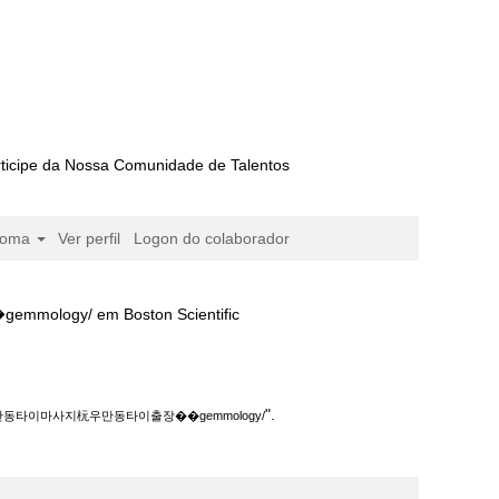
ticipe da Nossa Comunidade de Talentos
ioma
Ver perfil
Logon do colaborador
(página
em Boston Scientific
atual)
우만동타이출장��gemmology/".
".
타이마사지杬우만동타이출장��gemmology/