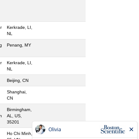
r
Kerkrade, LI,
NL
g
Penang, MY
r
Kerkrade, LI,
NL
Beijing, CN
Shanghai,
CN
Birmingham,
n
AL, US,
35201
Ho Chi Minh,