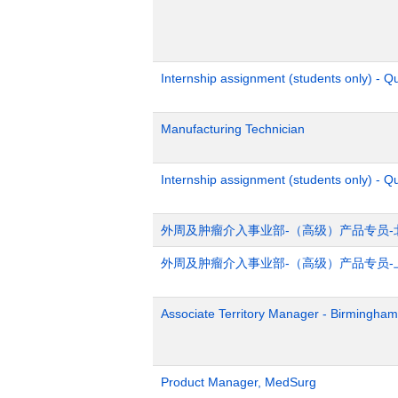
Internship assignment (students only) - 
Manufacturing Technician
Internship assignment (students only) - Q
外周及肿瘤介入事业部-（高级）产品专员-
外周及肿瘤介入事业部-（高级）产品专员-
Associate Territory Manager - Birmingham
Product Manager, MedSurg