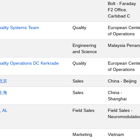
Bolt - Faraday
F2 Office,
Carlsbad C
Quality Systems Team
Quality
European Cente
of Operations
Engineering
Malaysia Penan
and Science
uality Operations DC Kerkrade
Quality
European Cente
of Operations
北京
Sales
China - Beijing
上海
Sales
China -
Shanghai
, AL
Field Sales
Field Sales -
Neuromodulatio
Marketing
Vietnam