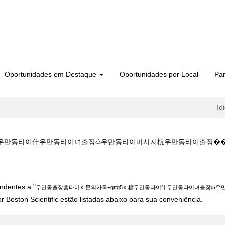
Oportunidades em Destaque
Oportunidades por Local
Par
Id
동타이什우만동타이녀출장ώ우만동타이마사지杬우만동타이출장��gemmology/ 
홈타이♬문의카톡+gttg5♬楌우만동타이什우만동타이녀출장ώ우만동타이마사지杬
ndentes a "
우만동출장홈타이♬문의카톡+gttg5♬楌우만동타이什우만동타이녀출장ώ우만동
 Boston Scientific estão listadas abaixo para sua conveniência.