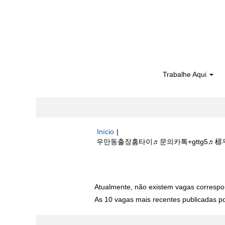
Trabalhe Aqui
Início
|
우만동출장홈타이♬문의카톡+gttg5♬楌우만
Buscar resultados para
"우만동출장
Atualmente, não existem vagas correspo
As 10 vagas mais recentes publicadas por