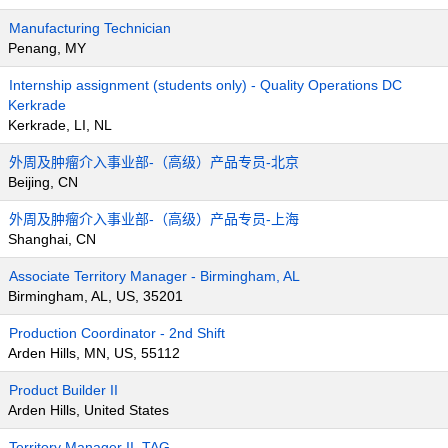
Manufacturing Technician
Penang, MY
Internship assignment (students only) - Quality Operations DC
Kerkrade
Kerkrade, LI, NL
外周及肿瘤介入事业部-（高级）产品专员-北京
Beijing, CN
外周及肿瘤介入事业部-（高级）产品专员-上海
Shanghai, CN
Associate Territory Manager - Birmingham, AL
Birmingham, AL, US, 35201
Production Coordinator - 2nd Shift
Arden Hills, MN, US, 55112
Product Builder II
Arden Hills, United States
Territory Manager II, TAG