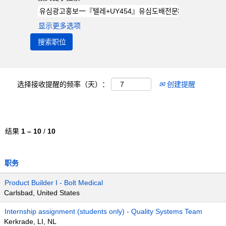
显示更多选项
选择接收提醒的频率（天）：
创建提醒
结果
1 – 10
/
10
职务
Product Builder I - Bolt Medical
Carlsbad, United States
Internship assignment (students only) - Quality Systems Team
Kerkrade, LI, NL