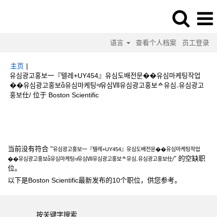
语言
查看个人档案
员工登录
主页
|
유심광고홍보一『텔레+UY454』유심도배전문��유심마케팅작업
��유심광고홍보ἆ유심마케팅≉유심Ⅶ유심광고홍보ᅀ유심₋유심광고
（当
홍보仕/ 位于 Boston Scientific
前
页
搜索结果：
"유심광고홍보一『텔레+UY454』유심도배전문��유심마케팅
面）
작업��유심광고홍보ἆ유심마케팅≉유심Ⅶ유심광고홍보ᅀ유심₋유심광고홍보仕/".
当前没有符合 "
유심광고홍보一『텔레+UY454』유심도배전문��유심마케팅작업
" 的空缺职
��유심광고홍보ἆ유심마케팅≉유심Ⅶ유심광고홍보ᅀ유심₋유심광고홍보仕/
位。
以下是Boston Scientific最新发布的10个职位，供您参考。
按关键字搜索