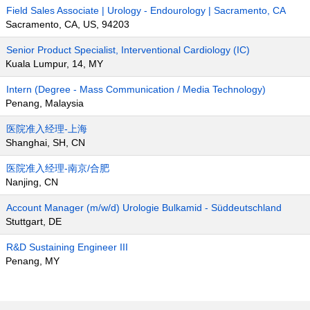
Field Sales Associate | Urology - Endourology | Sacramento, CA
Sacramento, CA, US, 94203
Senior Product Specialist, Interventional Cardiology (IC)
Kuala Lumpur, 14, MY
Intern (Degree - Mass Communication / Media Technology)
Penang, Malaysia
医院准入经理-上海
Shanghai, SH, CN
医院准入经理-南京/合肥
Nanjing, CN
Account Manager (m/w/d) Urologie Bulkamid - Süddeutschland
Stuttgart, DE
R&D Sustaining Engineer III
Penang, MY