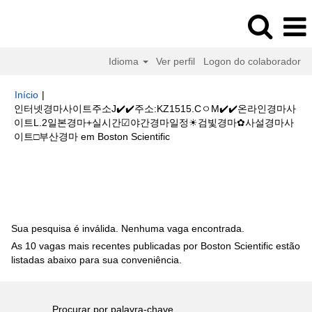
Idioma
Ver perfil
Logon do colaborador
Início
|
인터넷경마사이트주소J✔️✔️주소:KZ1515.CㅇM✔️✔️온라인경마사
이트L.2일본경마+실시간☑야간경마일정☀검빛경마✿사설경마사
(página
이트□부산경마 em Boston Scientific
atual)
Buscar resultados para
"인터넷경마사이트주소J✔️✔️주
소:KZ1515.CㅇM✔️✔️온라인경마사이트L.2일본경마+실시간☑야간경마일정☀
검빛경마✿사설경마사이트□부산경마".
Sua pesquisa é inválida. Nenhuma vaga encontrada.
As 10 vagas mais recentes publicadas por Boston Scientific estão
listadas abaixo para sua conveniência.
Procurar por palavra-chave