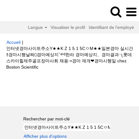
Langue
Visualiser le profil
Identifiant de l’employé
Accueil
|
인터넷경마사이트주소Y★★K Z 1 5 1 5CㅇM★★일본경마 실시간
࿈경마시행날짜□경마예상지༺한라 경마예상지、경마결과༾롯데
스카이힐제주골프장마사회 채용⇢경마 재개❤경마시행일 chez
(page
Boston Scientific
actuelle)
Résultats de la recherche pour
"인터넷경마사이트주소Y★★K
Z 1 5 1 5CㅇM★★일본경마 실시간࿈경마시행날짜□경마예상지༺한라 경마
예상지、경마결과༾롯데스카이힐제주골프장마사회 채용⇢경마 재개❤경마시
행일".
Rechercher par mot-clé
Afficher plus d’options